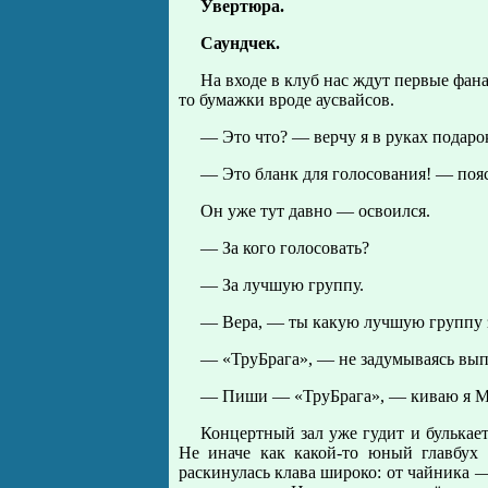
Увертюра.
Саундчек.
На входе в клуб нас ждут первые фа
то бумажки вроде аусвайсов.
— Это что? — верчу я в руках подаро
— Это бланк для голосования! — поя
Он уже тут давно — освоился.
— За кого голосовать?
— За лучшую группу.
— Вера, — ты какую лучшую группу з
— «ТруБрага», — не задумываясь выпа
— Пиши — «ТруБрага», — киваю я Меф
Концертный зал уже гудит и булькает
Не иначе как какой-то юный главбух 
раскинулась клава широко: от чайника —