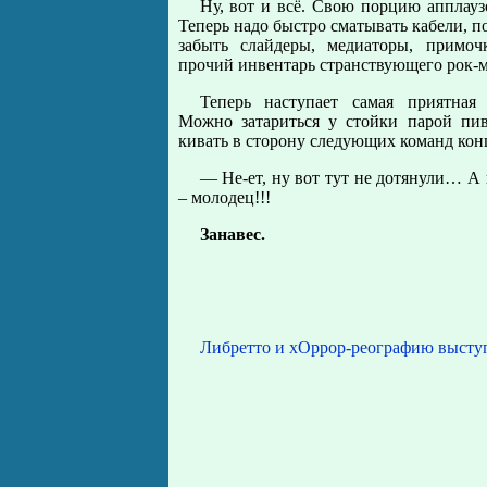
Ну, вот и всё. Свою порцию апплау
Теперь надо быстро сматывать кабели, п
забыть слайдеры, медиаторы, примо
прочий инвентарь странствующего рок-м
Теперь наступает самая приятная 
Можно затариться у стойки парой пи
кивать в сторону следующих команд кон
— Не-ет, ну вот тут не дотянули… А 
– молодец!!!
Занавес.
Либретто и хОррор-реографию выступ