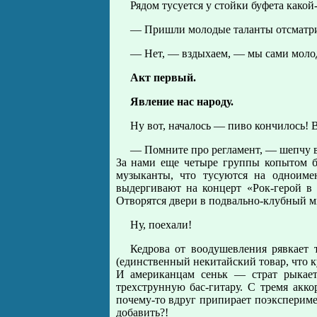
Рядом тусуется у стойки буфета какой-
— Пришли молодые таланты отсматр
— Нет, — вздыхаем, — мы сами молод
Акт первый.
Явление нас народу.
Ну вот, началось — пиво кончилось! В
— Помните про регламент, — шепчу в
За нами еще четыре группы копытом б
музыканты, что тусуются на одноиме
выдергивают на концерт «Рок-герой в 
Отворятся двери в подвально-клубный ми
Ну, поехали!
Кедрова от воодушевления рявкает 
(единственный некитайский товар, что к
И американцам сеньк — страт рыкает
трехструнную бас-гитару. С тремя акк
почему-то вдруг припирает поэкспериме
добавить?!