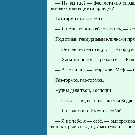
— Ну вы где? — флегматично спраши
человека или ещё кто приедет?
Газ-тормоз, газ-тормоз...
— Я не знаю, что тебе ответить, — ч
Под этими гламурными кличками пряч
— Они через центр едут, — рапортуе
— Хана концерту, — решаю я. — Если 
— А вот и нет, — возражает Меф. — О
Газ-тормоз, газ-тормоз...
Чудны дела твои, Господи!
— Стой! — вдруг просыпается Кедров
— Я и так стою. Вместе с тобой.
— Я не тебе, я — себе, — выворачивае
один хитрый съезд, щас мы туда и — пер