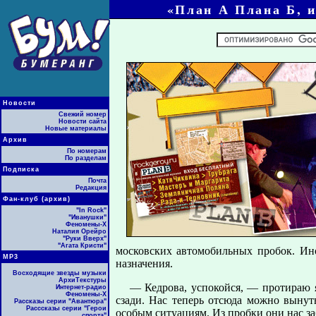
«План А Плана Б, и
Новости
Свежий номер
Новости сайта
Новые материалы
Архив
По номерам
По разделам
Подписка
Почта
Редакция
Фан-клуб (архив)
"In Rock"
"Иванушки"
Феномены-Х
Наталия Орейро
"Руки Вверх"
"Агата Кристи"
московских автомобильных пробок. Ин
МР3
назначения.
Восходящие звезды музыки
АрхиТекстуры
— Кедрова, успокойся, — протираю 
Интернет-радио
Феномены-Х
сзади. Нас теперь отсюда можно вынут
Рассказы серии "Авантюра"
Расссказы серии "Герои
особым ситуациям. Из пробки они нас заб
спорта"