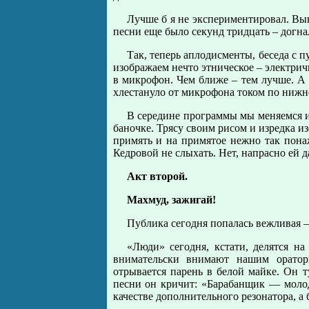
Лучше б я не экспериментировал. Вы
песни еще было секунд тридцать – догн
Так, теперь аплодисменты, беседа с 
изображаем нечто этническое – электрич
в микрофон. Чем ближе – тем лучше. А 
хлестануло от микрофона током по нижн
В середине программы мы меняемся 
баночке. Трясу своим рисом и изредка и
примять и на примятое нежно так понаж
Кедровой не слыхать. Нет, напрасно ей 
Акт второй.
Махмуд, зажигай!
Публика сегодня попалась вежливая –
«Люди» сегодня, кстати, делятся н
внимательски внимают нашим оратор
отрывается парень в белой майке. Он т
песни он кричит: «Барабанщик — молод
качестве дополнительного резонатора, а 