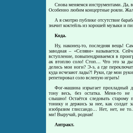
Снова меняемся инструментами. Да, в
Особенно любим концертные рояли. Жаль
А я смотрю публике отсутствие бараб
значит коктейль из хорошей музыки и п
Кода.
Ну, наконец-то, последняя вещь! Сам
заводная – «Селяви» называется. Сейч
вступление, повыпендриваемся в проиг
ак втоплю соло! Стоп… Что это за ды
делись мои ноги? Э-э, а где переключат
куда исчезают лады?! Руки, где мои руки
репетировал соло вслепую играть!
Фог-машина изрыгает прохладный д
тону весь, без остатка. Меня-то не
слышно! Остаётся следовать старому 
тонику и держись за нее, как солдат за
изобразим глиссандо… Нет, нет, не то
ми! Выручай, родная!
Антракт.