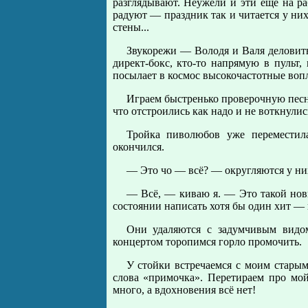
разглядывают. Неужели и эти ещё на ра
радуют — праздник так и читается у ни
стены...
Звукорежи — Володя и Валя деловиты
директ-бокс, кто-то напрямую в пульт
посылает в космос высокочастотные воп
Играем быстренько проверочную песню.
что отстроились как надо и не воткнулис
Тройка пиволюбов уже переместил
окончился.
— Это чо — всё? — округляются у них
— Всё, — киваю я. — Это такой новы
состоянии написать хотя бы один хит —
Они удаляются с задумчивым видом
концертом торопимся горло промочить.
У стойки встречаемся с моим старым
слова «примочка». Перетираем про мо
много, а вдохновения всё нет!