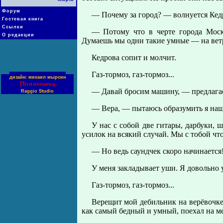
Форум
— Почему за город? — волнуется Кедр
Гостевая книга
Ссылки
— Потому что в черте города Москв
О редакции
Думаешь мы одни такие умные — на ветр
Кедрова сопит и молчит.
Газ-тормоз, газ-тормоз...
дизайн: михаил мырсин
Поддержка
— Давай бросим машину, — предлагае
Raggio Studio
— Вера, — пытаюсь образумить я наш
У нас с собой две гитары, дарбуки,
усилок на всякий случай. Мы с тобой ч
— Но ведь саундчек скоро начинается
У меня закладывает уши. Я довольно 
Газ-тормоз, газ-тормоз...
Верещит мой дебильник на верёвочк
как самый бедный и умный, поехал на ме