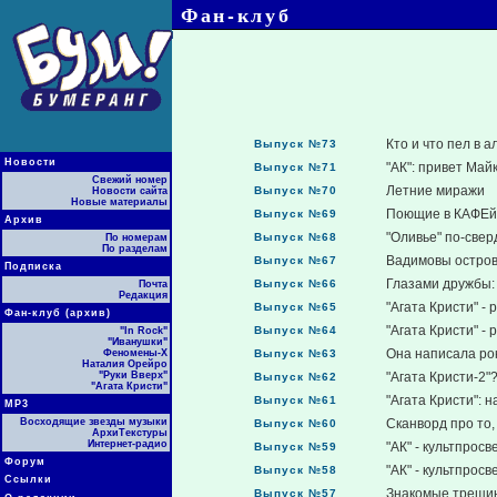
Фан-клуб
Кто и что пел в а
Выпуск №73
Новости
"АК": привет Май
Выпуск №71
Свежий номер
Летние миражи
Выпуск №70
Новости сайта
Новые материалы
Поющие в КАФЕй
Выпуск №69
Архив
"Оливье" по-свер
Выпуск №68
По номерам
По разделам
Вадимовы остро
Выпуск №67
Подписка
Глазами дружбы:
Выпуск №66
Почта
Редакция
"Агата Кристи" - 
Выпуск №65
Фан-клуб (архив)
"Агата Кристи" - 
Выпуск №64
"In Rock"
"Иванушки"
Она написала рок-
Феномены-Х
Выпуск №63
Наталия Орейро
"Руки Вверх"
"Агата Кристи-2"?
Выпуск №62
"Агата Кристи"
"Агата Кристи": н
Выпуск №61
МР3
Восходящие звезды музыки
Сканворд про то,
Выпуск №60
АрхиТекстуры
Интернет-радио
"АК" - культпросве
Выпуск №59
Форум
"АК" - культпросве
Выпуск №58
Ссылки
Знакомые трещин
Выпуск №57