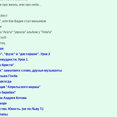
 про жизнь, или про небо...
сбест
", или Как Вадик стал маньяком
ши
 "Агата" "украла" альбом у "Total'a"
те!!!
птиц
ши
", "фузе" и "дисторшне". Урок 2
емудрости. Урок 1
ы Кристи"
е" замолвите слово, друзья-музыканты
зыка Глеба
навсегда
щик "Апрельского марша"
о барабан"
ра Андрея Котова
 море
тво. Юность. (не по Льву Т.)
липы