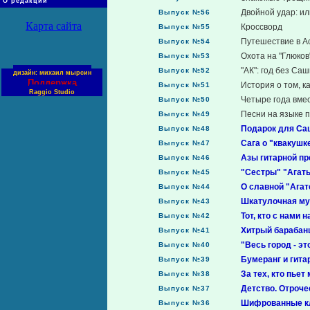
О редакции
Двойной удар: или
Выпуск №56
Карта сайта
Кроссворд
Выпуск №55
Путешествие в А
Выпуск №54
Охота на "Глюков
Выпуск №53
"АК": год без Са
Выпуск №52
дизайн: михаил мырсин
Поддержка
История о том, как
Выпуск №51
Raggio Studio
Четыре года вмес
Выпуск №50
Песни на языке 
Выпуск №49
Подарок для Са
Выпуск №48
Сага о "квакушке
Выпуск №47
Азы гитарной пр
Выпуск №46
"Сестры" "Агат
Выпуск №45
О славной "Агат
Выпуск №44
Шкатулочная му
Выпуск №43
Тот, кто с нами 
Выпуск №42
Хитрый барабан
Выпуск №41
"Весь город - эт
Выпуск №40
Бумеранг и гита
Выпуск №39
За тех, кто пьет
Выпуск №38
Детство. Отрочес
Выпуск №37
Шифрованные к
Выпуск №36