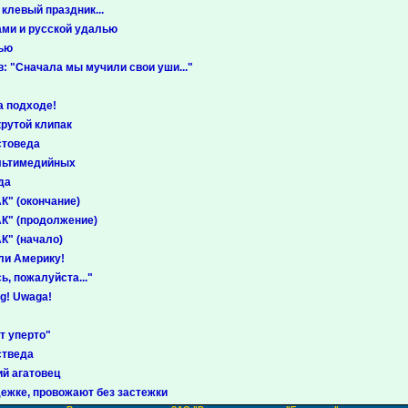
 клевый праздник...
ами и русской удалью
вью
 "Сначала мы мучили свои уши..."
а подходе!
рутой клипак
стоведа
льтимедийных
да
К" (окончание)
АК" (продолжение)
К" (начало)
ли Америку!
ь, пожалуйста..."
ng! Uwaga!
т уперто"
стведа
й агатовец
ежке, провожают без застежки