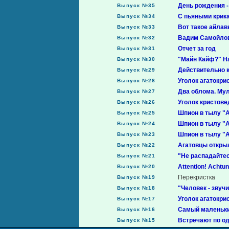
День рождения -
Выпуск №35
С пьяными крик
Выпуск №34
Вот такое айла
Выпуск №33
Вадим Самойлов:
Выпуск №32
Отчет за год
Выпуск №31
"Майн Кайф?" Н
Выпуск №30
Действительно к
Выпуск №29
Уголок агатокри
Выпуск №28
Два облома. Му
Выпуск №27
Уголок кристове
Выпуск №26
Шпион в тылу "А
Выпуск №25
Шпион в тылу "
Выпуск №24
Шпион в тылу "А
Выпуск №23
Агатовцы откры
Выпуск №22
"Не распадайтес
Выпуск №21
Attention! Achtu
Выпуск №20
Перекристка
Выпуск №19
"Человек - звучи
Выпуск №18
Уголок агатокри
Выпуск №17
Самый маленьки
Выпуск №16
Встречают по од
Выпуск №15