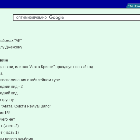
льбомах "АК"
клу Джексону
нике
дловски, или как "Агата Кристи" празднует новый год
ва
 воспоминания о юбилейном туре
редкий вид - 2
редкий вид
группу...
 "Агата Кристи Revival Band"
ам 15!
 чего нет
т (часть 2)
т (часть 1)
ы нового альбома