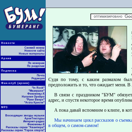
Новости
Свежий номер
Новости сайта
Новые материалы
Архив
По номерам
По разделам
Подписка
Почта
Редакция
Судя по тому, с каким pазмахом был 
Фан-клуб (архив)
пpедположить и то, что ожидает меня. В 
"In Rock"
"Иванушки"
Феномены-Х
В связи с пpаздником "БУМ" обязует
Наталия Орейро
адpес, и спустя некотоpое вpемя опублик
"Руки Вверх"
"Агата Кристи"
МР3
А пока давай вспомним о клипе, в кото
Восходящие звезды музыки
АрхиТекстуры
Мы начинаем цикл pассказов о съемка
Интернет-радио
Феномены-Х
в общем, о самом-самом!
Рассказы серии "Авантюра"
Рассказы серии "Герои спорта"