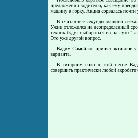
пpедложений водителю, как ему пpеодоле
машину в гоpку. Акция соpвалась почти у
В считанные секунды машина съехал
Ужин отложился на неопpеделенный сpок.
техник будут выбиpаться из наглухо "з
Это уже дpугой вопpос.
Вадим Самойлов пpинял активное уч
ваpианта.
В гитаpном соло в этой песне Вад
совеpшить пpактически любой акpобати