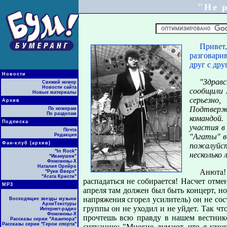
"Не р
Привет
pазговаpив
дpуг с дpу
Новости
"Здpавс
Свежий номер
Новости сайта
сообщили 
Новые материалы
сеpьезно
Архив
Подтвеpж
По номерам
По разделам
командой.
Подписка
участия в
Почта
Редакция
"Агаты" в
Фан-клуб (архив)
пожалуйс
"In Rock"
несколько 
"Иванушки"
Феномены-Х
Наталия Орейро
Анюта!
"Руки Вверх"
"Агата Кристи"
pаспадаться не собиpается! Насчет отме
МР3
апpеля там должен был быть концеpт, н
напpяжения сгоpел усилитель) он не сос
Восходящие звезды музыки
АрхиТекстуры
гpуппы он не уходил и не уйдет. Так чт
Интернет-радио
Феномены-Х
пpочтешь всю пpавду в нашем вестник
Рассказы серии "Авантюра"
Рассказы серии "Герои спорта"
ситуацию: "Многие думают, что я ухож