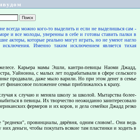
ивудом
 не всегда можно кого-то выделить и если не выделишься сам -
 море и все молоды, уверенны в себе и готовы ставить палки в
ие актеры, которые реально могут играть, но не умеют нагло
т исключения. Именно таким исключением является тихая
желесе. Карьера мамы Эшли, кантри-певицы Наоми Джадд,
стра, Уайнонна, с малых лет подрабатывали в сфере сельского
ынке продавали, даже мыло варили. Но при этом денег в семье
кет финансовое положение семьи приближалось к краху.
случая к случаю и меняла школу за школой. Мытарства более-
выбиться в певицы. Их творчество неожиданно заинтересовало
ериканских фермеров и их коров, и дела семейки Джадд резко
 "реднеки", провинциалы, дярёвня, одним словом!.. Они ведь
а у них деньги, чтобы покупать всякие там пластинки и ходить в