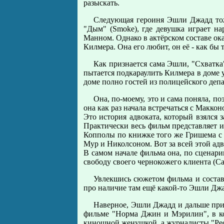
разыскать.
Следующая героиня Эшли Джадд тоже
"Дым" (Smoke), где девушка играет на
Манном. Однако в актёрском составе ока
Килмера. Она его любит, он её - как бы 
Как признается сама Эшли, "Схватка
пытается подкараулить Килмера в доме у 
доме полно гостей из полицейского деп
Она, по-моему, это и сама поняла, по
она как раз начала встречаться с Макко
Это история адвоката, который взялся 
Практически весь фильм представляет из
Копполы по книжке того же Гришема с
Мур и Николсоном. Вот за всей этой ад
В самом начале фильма она, по сценари
свободу своего чернокожего клиента (Са
Увлекшись сюжетом фильма и составо
про наличие там ещё какой-то Эшли Дж
Наверное, Эшли Джадд и дальше приг
фильме "Норма Джин и Мэрилин", в кот
киношной женушкой, а журналисты "Peop