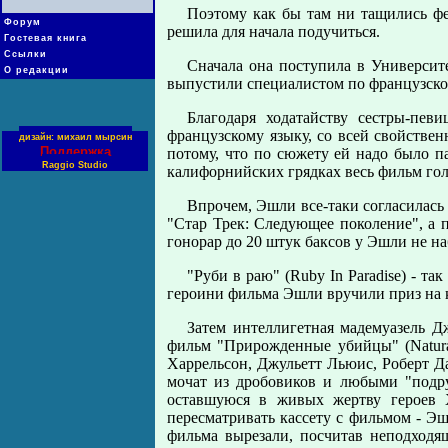
Поэтому как бы там ни тащились ф
Форум
решила для начала подучиться.
Гостевая книга
Ссылки
Сначала она поступила в Университ
О редакции
выпустили специалистом по французско
Благодаря ходатайству сестры-пев
французскому языку, со всей свойстве
дизайн: михаил мырсин
Поддержка
потому, что по сюжету ей надо было па
Raggio Studio
калифорнийских грядках весь фильм гол
Впрочем, Эшли все-таки согласилась 
"Стар Трек: Следующее поколение", а 
гонорар до 20 штук баксов у Эшли не н
"Рyби в раю" (Ruby In Paradise) - т
героини фильма Эшли вручили приз на 
Затем интеллигетная мадемуазель 
фильм "Прирожденные убийцы" (Natural
Харрельсон, Джульетт Льюис, Роберт Д
мочат из дробовиков и любыми "подр
оставшуюся в живых жертву героев Х
пересматривать кассету с фильмом - Эш
фильма вырезали, посчитав неподходящ