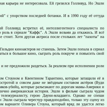
 карьера не интересовала. Ей грезился Голливуд. Но Эшли
й" с упорством последней ботанки. И в 1990 году её оттуда
ый Голливуд встретил её, интеллигентного специалиста по
 роль в сериале "Каффс". А Эшли возьми да откажись. И всё
е стоит. Хотя другая актриса после стольких лет "пахоты" на
м Гильдии киноактеров не станешь. Затем Эшли попала в сериал
аться в большое кино, сыграть роль покруче и повысить свой
ль и не предложили раздеться. За реализм при исполнении роли
ом Стоуном и Квентином Тарантино, которые затащили её в
остротой и совсем даже не звёздным составом актёров (Вуди
ьяков-убийц, которые разъезжают по дорогам мамы-Америки и
пично американская история. Эшли в фильме сыграла чудом
 тележурналисту, герою Дауни-младшего. Однако не спеши
и Эшли сыграла чересчур правдоподобно, только эту сцену из
ом варианте Оливера Стоуна, который вряд ли удастся легко