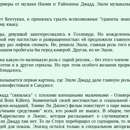
ермеры от музыки Наоми и Уайнонны Джадд, Эшли музыкальная
ет Кентукки, и принялась грызть всевозможные "граниты знани
му языку.
ицы, девушкой заинтересовались в Голливуде. Но вожделенн
нной ему наглостью и развращенностью: ей предложили главную
ру раз лифчик снимать. Не, решила Эшли, главная роль того н
ышом пробегала бы перед камерой. Другая, но не Эшли.
на какую-то маленькую роль с парой реплик, - без этого члено
потом и в другие сериалы. Но при этом особого желания прорв
аблюдалось.
ак называется первая картина, где Эшли Джадд дали главную ро
кинофестивале в Сандэнсе.
Джадд "связалась" с плохими киношными мальчиками - Оливер
 Born Killers). Знаменитый своей жестокостью и социальной 
ауни-младший, Томми Ли Джонс) фильм повествует о паре ман
учными средствами" всех, кто рожей не вышел. В общем, ти
аррельсона и Льюис, которая рассказывает о случившемся
ли Джадд там нет. То ли Стоун переборщил со сценарием, то л
ей для показа. Эпизод остался только в специальном авторск