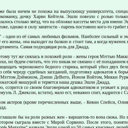
 была ничем не похожа на выпускницу университета, специал
ркоманку, дочку Харви Кейтеля. Эшли повезло с ролью тольк
залось столько звёзд, что на обложке кассеты места для имени Э
тоже, однако в силу занятости - парень постоянно кого-то грабит 
" - один из её самых любимых фильмов. Наиболее сильный и эм
его жены, она выходит на балкон и стоит там, а когда муженек п
артамента. Самая подходящая роль для Джадд.
этому тут же снялась в похожей роли - жены героя Мэттью Макко
нохи, но будем считать, что это никак не связано с её попадани
защищать чернокожего бедного старика, который убил двух бел
 себя череду судебных заседаний, подготовку адвокатов к борь
 Мэттом Дэймоном, Дэнни ДеВито, Йоном Войтом, Микки Рурк
вокатской мишурой и теряется наша душка Эшли Джадд.
ю, ссорится со своим благоверным адвокатиком и уезжает к род
муэль Л. Джексон, кстати), мало ест, неважно спит, кадрится с С
м актеров (кроме перечисленных выше, - Кевин Спейси, Оливе
адд.
лашали бы на роли разных жен - вариантов-то вона скока. Но в
ором сыграла вместе с Мирой Сорвино. После этого, понятно
le Magazine" назвали Эшли одной из 50 самых красивых людей 