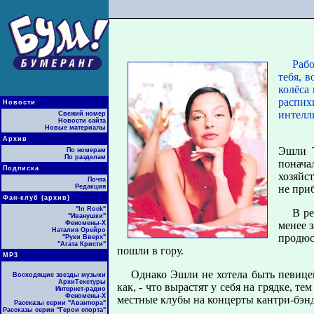
Рабо
тебя, 
колёса
распих
Новости
интелл
Свежий номер
Новости сайта
Новые материалы
Архив
Эшли Т
По номерам
По разделам
понача
Подписка
хозяйс
Почта
Редакция
не при
Фан-клуб (архив)
"In Rock"
В ре
"Иванушки"
Феномены-Х
менее 
Наталия Орейро
продюс
"Руки Вверх"
"Агата Кристи"
пошли в гору.
МР3
Однако Эшли не хотела быть певицей
Восходящие звезды музыки
АрхиТекстуры
как, - что вырастят у себя на грядке, т
Интернет-радио
Феномены-Х
местные клубы на концерты кантри-бэн
Рассказы серии "Авантюра"
Рассказы серии "Герои спорта"