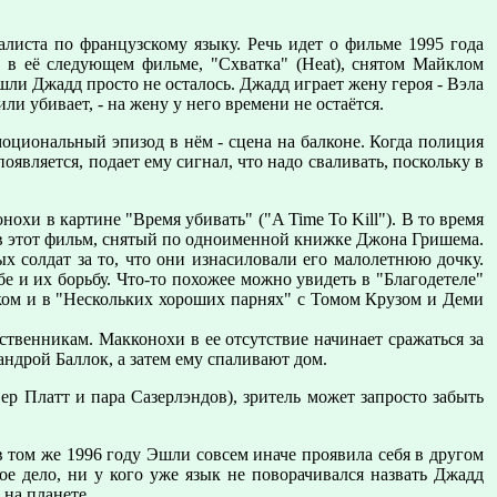
иста по французскому языку. Речь идет о фильме 1995 года
о в её следующем фильме, "Схватка" (Heat), снятом Майклом
шли Джадд просто не осталось. Джадд играет жену героя - Вэла
или убивает, - на жену у него времени не остаётся.
оциональный эпизод в нём - сцена на балконе. Когда полиция
оявляется, подает ему сигнал, что надо сваливать, поскольку в
нохи в картине "Время убивать" ("A Time To Kill"). В то время
ем в этот фильм, снятый по одноименной книжке Джона Гришема.
ых солдат за то, что они изнасиловали его малолетнюю дочку.
бе и их борьбу. Что-то похожее можно увидеть в "Благодетеле"
ом и в "Нескольких хороших парнях" с Томом Крузом и Деми
ственникам. Макконохи в ее отсутствие начинает сражаться за
андрой Баллок, а затем ему спаливают дом.
р Платт и пара Сазерлэндов), зритель может запросто забыть
 том же 1996 году Эшли совсем иначе проявила себя в другом
е дело, ни у кого уже язык не поворачивался назвать Джадд
на планете.