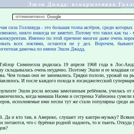
Эшли Джадд: вскормленная Голл
чая сила Голливуда - это большая толпа актёров, среди которых
возможно, никто никогда не заметит. Потому что таких как ты -
 конкурентам. Именно по этой причине многие даже очень хорош
ивать всех локтями, остаются не у дел. Впрочем, бываю
игентная дамочка по имени Эшли Джадд.
эйлор Симинелла родилась 19 апреля 1968 года в Лос-Анд
лу складывалась очень неудачно. Поэтому Эшли и ее младшая се
тва. Чем только они не занимались. Грядки пололи, урожай на р
бавлялось. И после каждого похода в лосанджелесский супермар
зультате Эшли росла весьма замотанным ребёнком, училась от 
закончились, когда мамаша Наоми и сестренка Уайнонна сумели 
еров, исполняемые ими песни тут же стали популярны среди ам
. Да и кто там, в Америке, слушает эту кантри-музыку? Всякие
ем и питаются, что с бурёнки родной надоють, то и пьють. Откуд
дов?