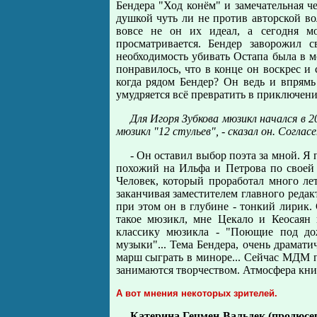
Бендера "Ход конём" и замечательная ч
душкой чуть ли не против авторской вол
вовсе не он их идеал, а сегодня мо
просматривается. Бендер заворожил 
необходимость убивать Остапа была в м
понравилось, что в конце он воскрес и 
когда рядом Бендер? Он ведь и впрямь
умудряется всё превратить в приключени
Для Игоря Зубкова мюзикл начался в 2
мюзикл "12 стульев", - сказал он. Согла
- Он оставил выбор поэта за мной. Я 
похожий на Ильфа и Петрова по своей 
Человек, который проработал много лет,
заканчивая заместителем главного редак
при этом он в глубине - тонкий лирик. 
такое мюзикл, мне Цекало и Кеосаян 
классику мюзикла - "Поющие под дож
музыки"... Тема Бендера, очень драмат
марш сыграть в миноре... Сейчас МДМ пр
занимаются творчеством. Атмосфера книг
А вот мнения некоторых зрителей.
Катерина Гечмен-Вальдек (продюсе