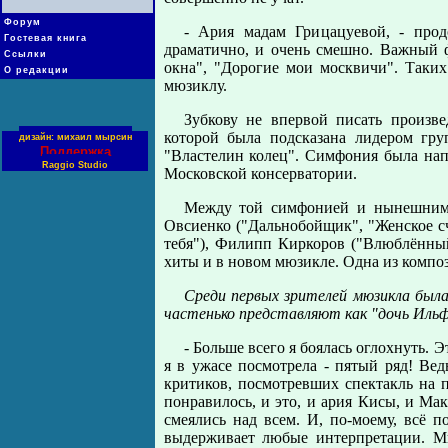
Форум
- Ария мадам Грицацуевой, - про
Гостевая книга
драматично, и очень смешно. Важный ф
Ссылки
окна", "Дорогие мои москвичи". Таки
О редакции
мюзиклу.
Зубкову не впервой писать произв
которой была подсказана лидером гр
дизайн: михаил мырсин
Поддержка
"Властелин колец". Симфония была нап
Raggio Studio
Московской консерватории.
Между той симфонией и нынешним 
Овсиенко ("Дальнобойщик", "Женское сч
тебя"), Филипп Киркоров ("Влюблённы
хиты и в новом мюзикле. Одна из композ
Среди первых зрителей мюзикла был
частенько представляют как "дочь Ильф
- Больше всего я боялась оглохнуть.
я в ужасе посмотрела - пятый ряд! Ведь
критиков, посмотревших спектакль на 
понравилось, и это, и ария Кисы, и Ма
смеялись над всем. И, по-моему, всё 
выдерживает любые интерпретации. Мн