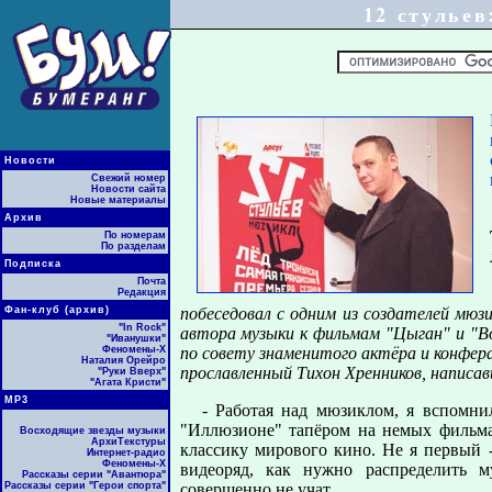
12 стульев
Новости
Свежий номер
Новости сайта
Новые материалы
Архив
По номерам
По разделам
Подписка
Почта
Редакция
Фан-клуб (архив)
побеседовал с одним из создателей мю
"In Rock"
автора музыки к фильмам "Цыган" и "Воз
"Иванушки"
Феномены-Х
по совету знаменитого актёра и конфера
Наталия Орейро
прославленный Тихон Хренников, написав
"Руки Вверх"
"Агата Кристи"
МР3
- Работая над мюзиклом, я вспомни
"Иллюзионе" тапёром на немых фильмах
Восходящие звезды музыки
АрхиТекстуры
классику мирового кино. Не я первый 
Интернет-радио
Феномены-Х
видеоряд, как нужно распределить м
Рассказы серии "Авантюра"
Рассказы серии "Герои спорта"
совершенно не учат.