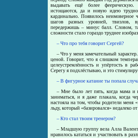
выдавать ещё более феерическую.
истощаются, да и новую идею трудно
кардинально. Появилось неимоверное ч
шагов разных уровней, твизлов, в
передержишь – минус балл. Словом, т
сложности стало гораздо труднее изобра
– Что про тебя говорит Сергей?
– Что у меня замечательный характер
ценой. Говорит, что я слишком темпер
целеустремлённость и упёртость в раб
Серегу я подхлёстываю, и это стимулируе
– В фигурное катание ты попала случ
– Мне было лет пять, когда мама и
заниматься, и я даже плакала, когда ч
настояла на том, чтобы родители меня «
льду, который «базировался» недалеко о
– Кто стал твоим тренером?
– Младшую группу вела Алла Валент
нравилось кататься и участвовать в ра