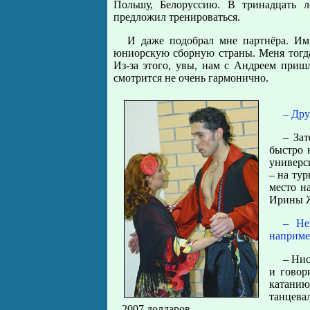
Польшу, Белоруссию. В тринадцать 
предложил тренироваться.
И даже подобрал мне партнёра. Им
юниорскую сборную страны. Меня тогда
Из-за этого, увы, нам с Андреем пришл
смотрится не очень гармонично.
– Дру
– За
быстро 
универси
– на тур
место н
Ирины Ж
– Не
наприме
– Нис
и говор
катанию
танцева
– 2007 долларов.