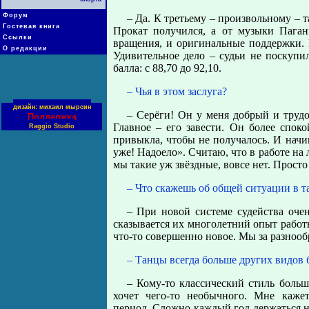
Форум
– Да. К третьему – произвольному –
Гостевая книга
Прокат получился, а от музыки Пага
Ссылки
вращения, и оригинальные поддержки.
О редакции
Удивительное дело – судьи не поскупи
балла: с 88,70 до 92,10.
– Чья в этом заслуга?
дизайн: михаил мырсин
– Серёги! Он у меня добрый и трудо
Поддержка
Главное – его завести. Он более споко
Raggio Studio
привыкла, чтобы не получалось. И начин
уже! Надоело». Считаю, что в работе на 
мы такие уж звёздные, вовсе нет. Прост
– Что скажешь об общей ситуации в т
– При новой системе судейства очен
сказывается их многолетний опыт работы
что-то совершенно новое. Мы за разнооб
– Танцы всегда больше других видо
– Кому-то классический стиль больше
хочет чего-то необычного. Мне каже
период. Сложно каждый год держаться н