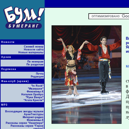
В
Новости
р
Я
Свежий номер
Новости сайта
и
Новые материалы
Архив
По номерам
По разделам
к
Подписка
Почта
Редакция
с
Фан-клуб (архив)
в
"In Rock"
"Иванушки"
ф
Феномены-Х
Наталия Орейро
Д
"Руки Вверх"
"Агата Кристи"
п
МР3
п
н
Восходящие звезды музыки
АрхиТекстуры
л
Интернет-радио
Феномены-Х
Рассказы серии "Авантюра"
Расссказы серии "Герои
спорта"