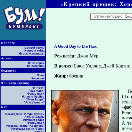
«Крепкий орешек: Хор
Новости
A Good Day to Die Hard
Свежий номер
Новости сайта
Новые материалы
Режиссёр:
Джон Мур
Архив
По номерам
В ролях:
Брюс Уиллис, Джей Кортни,
По разделам
Подписка
Жанр:
боевик
Почта
Редакция
Фан-клуб (архив)
"In Rock"
По
"Иванушки"
Феномены-Х
Штат
Наталия Орейро
"Руки Вверх"
тепе
"Агата Кристи"
«фаб
МР3
Роди
Восходящие звезды музыки
посл
АрхиТекстуры
Интернет-радио
А те
Феномены-Х
Рассказы серии "Авантюра"
псев
Расссказы серии "Герои
спорта"