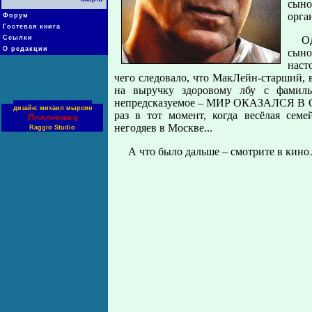
сыно
орга
Форум
Гостевая книга
Ссылки
О
О редакции
сыно
наст
чего следовало, что МакЛейн-старший, 
на выручку здоровому лбу с фамиль
непредсказуемое – МИР ОКАЗАЛСЯ В 
дизайн: михаил мырсин
раз в тот момент, когда весёлая сем
Поддержка
негодяев в Москве...
Raggio Studio
А что было дальше – смотрите в кин