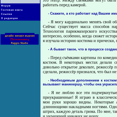
это театр. Между съёмками могут быть
работать перед камерой.
Форум
Гостевая книга
- Скажите, а кто работает над Вашим и
Ссылки
О редакции
- Я могу кардинально менять свой об
Сейчас существует масса способов на
Технология парикмахерского искусств
интересно, особенно, когда сюжет истор
дизайн: михаил мырсин
Поддержка
я изучала историю костюма и прически, 
Raggio Studio
- А бывает такое, что в процессе созд
- Перед съёмками картины по комеди
костюм. В некоторых местах делали с
довольно открытое декольте, режиссёр п
сделали, режиссёр признался, что был не
- Необходимым дополнением к костюм
вызывают маникюршу, чтобы она украсила 
- Я не люблю все эти подчеркнутые
приукрашенные! Я играю в классическ
мои руки хорошо видны. Некоторые а
длиннющими накладными ногтями. Одна
штрих, каждую деталь грима. По мне, та
и украшений никаких не ношу.