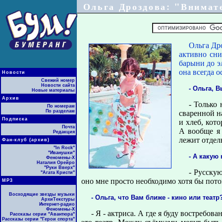
Ольга Дроздова: "Внимат
Ольга Дро
активно сни
барыни до э
она всегда о
Новости
Свежий номер
Новости сайта
- Ольга, 
Новые материалы
Архив
- Только 
По номерам
По разделам
сваренной н
Подписка
и хлеб, кот
Почта
А вообще я 
Редакция
лежит отдель
Фан-клуб (архив)
"In Rock"
"Иванушки"
- А какую
Феномены-Х
Наталия Орейро
"Руки Вверх"
- Русскую
"Агата Кристи"
оно мне просто необходимо хотя бы пото
МР3
Восходящие звезды музыки
- Ольга, что Вам ближе - кино или театр
АрхиТекстуры
Интернет-радио
Феномены-Х
- Я - актриса. А где я буду востребов
Рассказы серии "Авантюра"
Рассказы серии "Герои спорта"