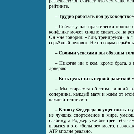
разрешает! Он считает, что чем чаще м
рейтинге.
– Трудно работать под руководством
– Сейчас у нас практически полное
конфликт может сильно сказаться на рез
Он мне говорил: «Иди, тренируйся», а я
серьёзный человек. Не по годам серьёзны
– Своими успехами вы обязаны тол
– Никогда ни с кем, кроме брата, я
доверяю.
– Есть цель стать первой ракеткой 
– Мы стараемся об этом лишний ра
соперника, каждый матч и ждём от этой 
каждый теннисист.
– В эпоху Федерера осуществить эту
из лучших спортсменов в мире, умеющ
слабину, а Роджер уже быстрее тебя са
вгрызся в это «больное» место, извлек
ATP вполне реально.