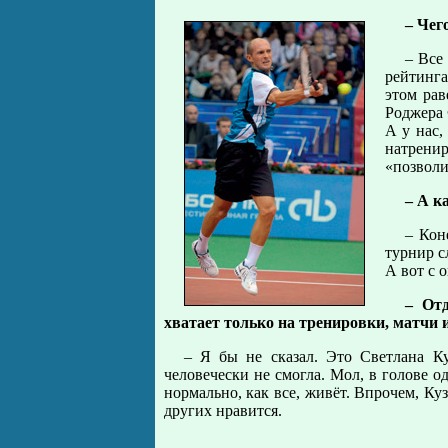
– Чег
– Все
рейтинг
этом рав
Роджера 
А у нас,
натрени
«позволи
– А к
– Кон
турнир с
А вот с 
– От
хватает только на тренировки, матчи и
– Я бы не сказал. Это Светлана Ку
человечески не смогла. Мол, в голове од
нормально, как все, живёт. Впрочем, Ку
других нравится.