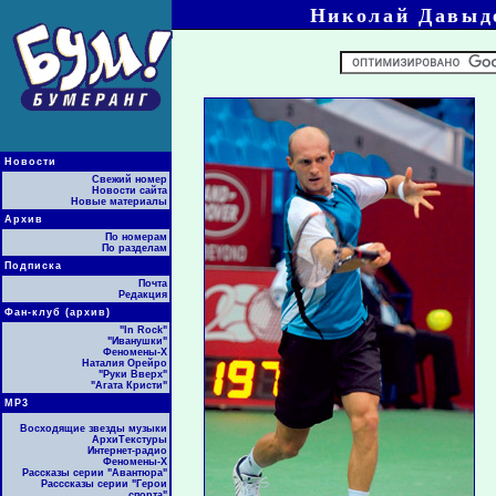
Николай Давыде
Новости
Свежий номер
Новости сайта
Новые материалы
Архив
По номерам
По разделам
Подписка
Почта
Редакция
Фан-клуб (архив)
"In Rock"
"Иванушки"
Феномены-Х
Наталия Орейро
"Руки Вверх"
"Агата Кристи"
МР3
Восходящие звезды музыки
АрхиТекстуры
Интернет-радио
Феномены-Х
Рассказы серии "Авантюра"
Расссказы серии "Герои
спорта"