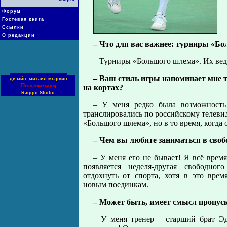
Форум
Гостевая книга
Ссылки
О редакции
– Что для вас важнее: турниры «Б
– Турниры «Большого шлема». Их ведь 
– Ваш стиль игры напоминает мне т
дизайн: михаил мырсин
Поддержка
на кортах?
Raggio Studio
– У меня редко была возможность 
транслировались по российскому телевид
«Большого шлема», но в то время, когда 
– Чем вы любите заниматься в своб
– У меня его не бывает! Я всё врем
появляется неделя-другая свободног
отдохнуть от спорта, хотя в это вре
новым поединкам.
– Может быть, имеет смысл пропус
– У меня тренер – старший брат Эд