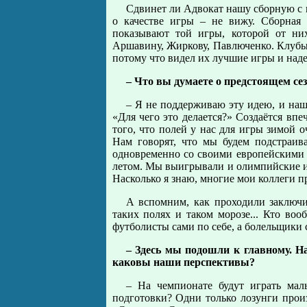
Сдвинет ли Адвокат нашу сборную с м
о качестве игры – не вижу. Сборная 
показывают той игры, которой от них
Аршавину, Жиркову, Павлюченко. Клубы 
потому что видел их лучшие игры и надее
– Что вы думаете о предстоящем сез
– Я не поддерживаю эту идею, и наш
«Для чего это делается?» Создаётся впе
того, что полей у нас для игры зимой о
Нам говорят, что мы будем подстраи
одновременно со своими европейскими 
летом. Мы выигрывали и олимпийские иг
Насколько я знаю, многие мои коллеги п
А вспомним, как проходили заключи
таких полях и таком морозе... Кто воо
футболисты сами по себе, а болельщики 
– Здесь мы подошли к главному. Н
каковы наши перспективы?
– На чемпионате будут играть маль
подготовки? Одни только лозунги произ