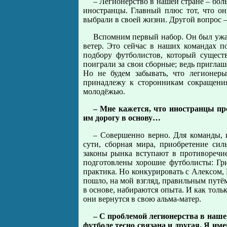
– Легионерство в нашей стране – боль
иностранцы. Главный плюс тот, что он
выбрали в своей жизни. Другой вопрос –
Вспомним первый набор. Он был ужас
ветер. Это сейчас в наших командах п
подбору футболистов, который сущест
поиграли за свои сборные; ведь приглаш
Но не будем забывать, что легионер
принадлежу к сторонникам сокращения 
молодёжью.
– Мне кажется, что иностранцы пр
им дорогу в основу…
– Совершенно верно. Для команды, 
сути, сборная мира, приобретение си
законы рынка вступают в противоречи
подготовлены хорошие футболисты: Гри
практика. Но конкурировать с Алексом, 
пошло, на мой взгляд, правильным путём
в основе, набираются опыта. И как толь
они вернутся в свою альма-матер.
– С проблемой легионерства в наш
футболе тесно связана и другая. Я им