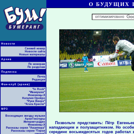
О БУДУЩИХ 
Новости
Свежий номер
Новости сайта
Новые материалы
Архив
По номерам
По разделам
Подписка
Почта
Редакция
Фан-клуб (архив)
"In Rock"
"Иванушки"
Феномены-Х
Наталия Орейро
"Руки Вверх"
"Агата Кристи"
МР3
Восходящие звезды музыки
АрхиТекстуры
Интернет-радио
Позвольте представить: Пётр Евгень
Феномены-Х
нападающим и полузащитником. Но особен
Рассказы серии "Авантюра"
Расссказы серии "Герои
середине восьмидесятых годов работал 
спорта"