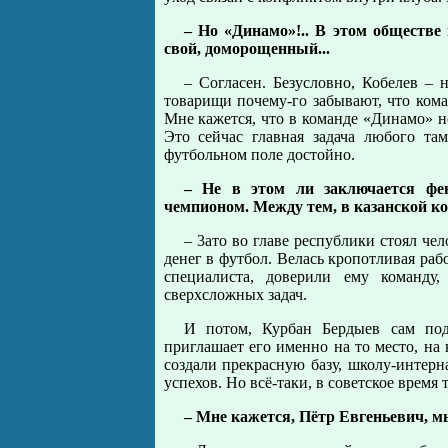
– Но «Динамо»!.. В этом обществе 
свой, доморощенный...
– Согласен. Безусловно, Кобелев – 
товарищи почему-го забывают, что кома
Мне кажется, что в команде «Динамо» н
Это сейчас главная задача любого та
футбольном поле достойно.
– Не в этом ли заключается фе
чемпионом. Между тем, в казанской ко
– 3ато во главе республики стоял ч
денег в футбол. Велась кропотливая р
специалиста, доверили ему команду
сверхсложных задач.
И потом, Курбан Бердыев сам под
приглашает его именно на то место, на
создали прекрасную базу, школу-интерн
успехов. Но всё-таки, в советское время
– Мне кажется, Пётр Евгеньевич, м