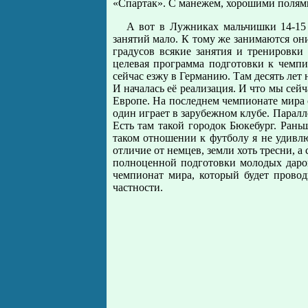
«Спартак». С манежем, хорошими полям
А вот в Лужниках мальчишки 14-15 л
занятий мало. К тому же занимаются они
градусов всякие занятия и тренировки
целевая программа подготовки к чемпи
сейчас езжу в Германию. Там десять лет
И началась её реализация. И что мы сейч
Европе. На последнем чемпионате мира о
один играет в зарубежном клубе. Паралл
Есть там такой городок Бюкебург. Ран
таком отношении к футболу я не удивлю
отличие от немцев, земли хоть тресни, а
полноценной подготовки молодых даров
чемпионат мира, который будет провод
частности.