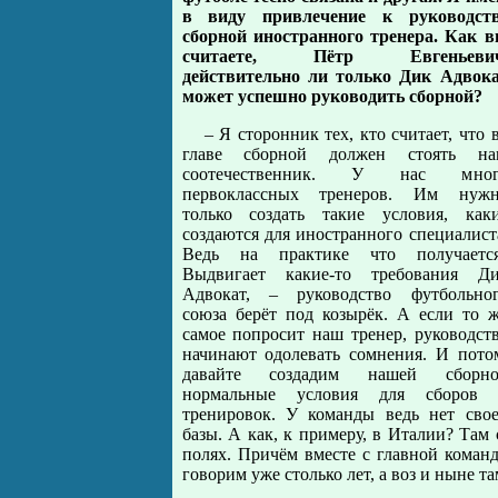
в виду привлечение к руководст
сборной иностранного тренера. Как 
считаете, Пётр Евгеньевич
действительно ли только Дик Адвок
может успешно руководить сборной?
– Я сторонник тех, кто считает, что 
главе сборной должен стоять н
соотечественник. У нас мног
первоклассных тренеров. Им нуж
только создать такие условия, как
создаются для иностранного специалист
Ведь на практике что получаетс
Выдвигает какие-то требования Д
Адвокат, – руководство футбольно
союза берёт под козырёк. А если то 
самое попросит наш тренер, руководст
начинают одолевать сомнения. И пото
давайте создадим нашей сборно
нормальные условия для сборов
тренировок. У команды ведь нет сво
базы. А как, к примеру, в Италии? Там
полях. Причём вместе с главной кома
говорим уже столько лет, а воз и ныне та