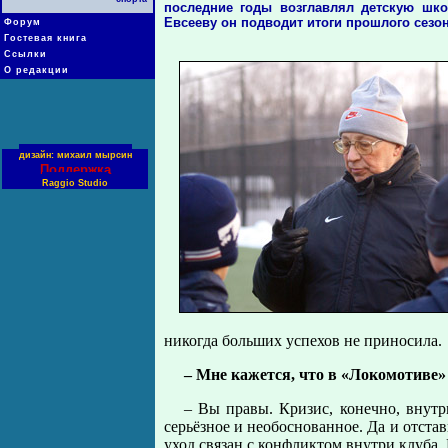
последние годы возглавлял детскую шко
Евсееву он подводит итоги прошлого сезо
Форум
Гостевая книга
Ссылки
О редакции
дизайн: михаил мырсин
Поддержка
Raggio Studio
никогда больших успехов не приносила.
– Мне кажется, что в «Локомотиве»
– Вы правы. Кризис, конечно, внутри
серьёзное и необоснованное. Да и отста
уход связан с конфликтом внутри клуба. 