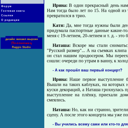
Ирина:
В один прекрасный день нам
Форум
Нам тогда было лет по 15. На одной из
Гостевая книга
превратился в трио.
Ссылки
О редакции
Катя:
Да, мне тогда нужны были день
придумала паспортные данные какие-то
меня с 19-летием, 20-летием и т. д. - это
дизайн: михаил мырсин
Поддержка
Наташа:
Вскоре мы стали сниматься
Raggio Studio
"Русский размер"... А на съемках клип
он стал нашим продюсером. Мы перееха
сошли: очереди по утрам в ванну, к холо
- А как прошёл ваш первый концерт?
Ирина:
Наше первое выступление б
Вышли на таких каблуках, на которых н
куски декораций, а Наташа грохнулась п
выступление на плёнку, приехали дом
смеялись.
Наташа:
Но, как ни странно, зрител
сцену. А после этого концерта мы уже по
- Вы учились всему сами или кто-то дл