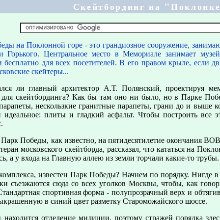
Скейтбординг на "Поклонк
еды на Поклонной горе - это грандиозное сооружение, занимающ
и Горького. Центральное место в Мемориале занимает музей
 бесплатно для всех посетителей. В его правом крыле, если д
сковские скейтеры...
лся ли главный архитектор А.Т. Полянский, проектируя ме
для скейтбординга? Как бы там оно ни было, но в Парке Побе
арапеты, нескользкие гранитные парапеты, грани до и выше к
 идеальное: плиты и гладкий асфальт. Чтобы построить все э
.
Парк Победы, как известно, на пятидесятилетие окончания ВОВ,
теран московского скейтборда, рассказал, что кататься на Покло
ь, а у входа на Главную аллею из земли торчали какие-то трубы.
омплекса, известен Парк Победы? Начнем по порядку. Нигде в
и съезжаются сюда со всех уголков Москвы, чтобы, как говор
. Стандартная спортивная форма - полупрозрачный верх и обтя
выкрашенную в синий цвет разметку Староможайского шоссе.
 находится отделение милиции, поэтому стражей порядка здесь