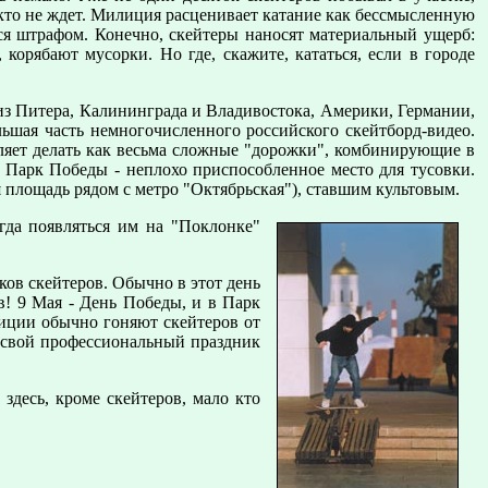
икто не ждет. Милиция расценивает катание как бессмысленную
ется штрафом. Конечно, скейтеры наносят материальный ущерб:
орябают мусорки. Но где, скажите, кататься, если в городе
из Питера, Калининграда и Владивостока, Америки, Германии,
льшая часть немногочисленного российского скейтборд-видео.
ляет делать как весьма сложные "дорожки", комбинирующие в
 Парк Победы - неплохо приспособленное место для тусовки.
 площадь рядом с метро "Октябрьская"), ставшим культовым.
огда появляться им на "Поклонке"
ков скейтеров. Обычно в этот день
в! 9 Мая - День Победы, и в Парк
лиции обычно гоняют скейтеров от
ь свой профессиональный праздник
здесь, кроме скейтеров, мало кто