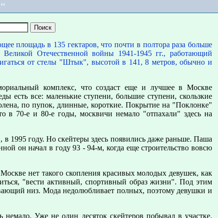
е"
ее площадь в 135 гектаров, что почти в полтора раза больше
 Великой Отечественной войны 1941-1945 гг., работающий
вигаться от стелы "Штык", высотой в 141, 8 метров, обычно и
мориальный комплекс, что создаст еще и лучшее в Москве
ды есть все: маленькие ступени, большие ступени, скользкие
олена, по пупок, длинные, короткие. Покрытие на "Поклонке"
то в 70-е и 80-е годы, москвичи немало "отпахали" здесь на
 в 1995 году. Но скейтеры здесь появились даже раньше. Паша
нной он начал в году 93 - 94-м, когда еще строительство вовсю
 Москве нет такого скопления красивых молодых девушек, как
иться, "вести активный, спортивный образ жизни". Под этим
гивающий низ. Мода недолюбливает полных, поэтому девушки и
 немало. Уже не один десяток скейтеров побывал в участке,