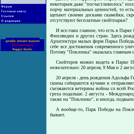
некоторым даже "посчастливилось" поси
Форум
порчу материальных ценностей, то есть
Гостевая книга
щепают своими досками скамейки, скре
Ссылки
отсутствуют бесплатные скейтпарки?
О редакции
И все-таки главное, что есть в Пар
Финляндии и других стран. Здесь рожд
Архитектура малых форм Парка Победы 
дизайн: михаил мырсин
Поддержка
себе все достижения современного ули
Raggio Studio
Потому "Поклонка" оказалась главным и
Скейтеров можно видеть в Парке По
нежелательно: 20 апреля, 9 Мая и 2 авгу
20 апреля - день рождения Адольфа Г
скины собираются кучами и отправляют
съезжаются ветераны войны со всей Ро
греха подальше. 2 августа - Междунар
также на "Поклонке", и иногда, подвып
А вообще-то, Парк Победы на Поклон
бывает.