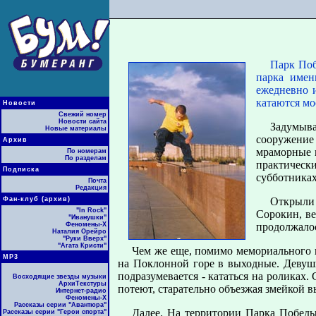
Парк Поб
парка имен
ежедневно и
катаются мо
Новости
Свежий номер
Новости сайта
Задумыва
Новые материалы
сооружение 
Архив
мраморные п
По номерам
По разделам
практически
Подписка
субботниках
Почта
Редакция
Фан-клуб (архив)
Открыли 
"In Rock"
Сорокин, ве
"Иванушки"
Феномены-Х
продолжалос
Наталия Орейро
"Руки Вверх"
"Агата Кристи"
Чем же еще, помимо мемориального к
МР3
на Поклонной горе в выходные. Девушк
подразумевается - кататься на роликах
Восходящие звезды музыки
АрхиТекстуры
потеют, старательно объезжая змейкой 
Интернет-радио
Феномены-Х
Рассказы серии "Авантюра"
Далее. На территории Парка Победы
Рассказы серии "Герои спорта"