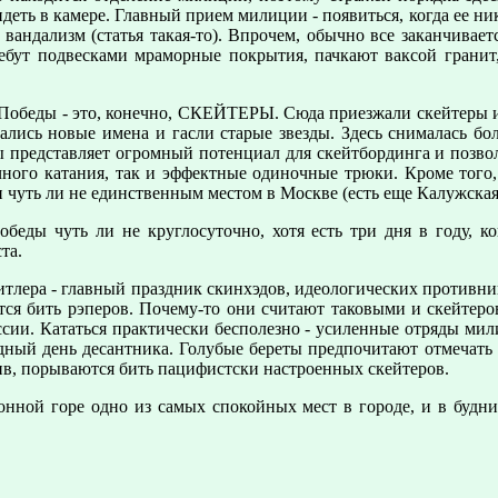
деть в камере. Главный прием милиции - появиться, когда ее н
 вандализм (статья такая-то). Впрочем, обычно все заканчива
бут подвесками мраморные покрытия, пачкают ваксой гранит, к
ке Победы - это, конечно, СКЕЙТЕРЫ. Сюда приезжали скейтеры 
ались новые имена и гасли старые звезды. Здесь снималась бо
представляет огромный потенциал для скейтбординга и позво
чного катания, так и эффектные одиночные трюки. Кроме того,
 чуть ли не единственным местом в Москве (есть еще Калужская
беды чуть ли не круглосуточно, хотя есть три дня в году, к
ста.
итлера - главный праздник скинхэдов, идеологических противни
ся бить рэперов. Почему-то они считают таковыми и скейтеро
ссии. Кататься практически бесполезно - усиленные отряды ми
одный день десантника. Голубые береты предпочитают отмечат
ив, порываются бить пацифистски настроенных скейтеров.
ной горе одно из самых спокойных мест в городе, и в будни 