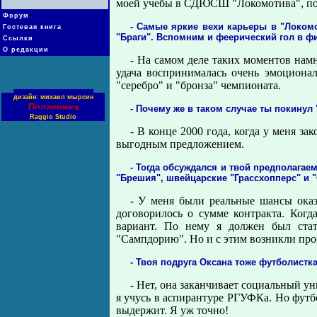
моей учебы в СДЮСШ "Локомотива", по
Форум
- Самые яркие вехи карьеры в "Локом
Гостевая книга
"Браги". Вспомним и феерический гол в ф
Ссылки
О редакции
- На самом деле таких моментов нам
удача воспринималась очень эмоциона
"серебро" и "бронза" чемпионата.
дизайн: михаил мырсин
Поддержка
- Почему же в таком случае ты покинул
Raggio Studio
- В конце 2000 года, когда у меня з
выгодным предложением.
- Тогда обсуждался и твой предполага
"Брешия", швейцарские "Грассхопперс" и "С
- У меня были реальные шансы оказ
договорилось о сумме контракта. Ког
вариант. По нему я должен был стат
"Сампдорию". Но и с этим возникли проб
- Твоя подруга Оксана тоже футболистк
- Нет, она заканчивает социальный ун
я учусь в аспирантуре РГУФКа. Но футб
выдержит. Я уж точно!