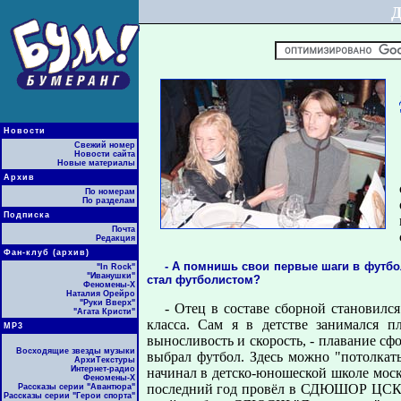
Новости
Свежий номер
Новости сайта
Новые материалы
Архив
По номерам
По разделам
Подписка
Почта
Редакция
Фан-клуб (архив)
- А помнишь свои первые шаги в футбо
"In Rock"
"Иванушки"
стал футболистом?
Феномены-Х
Наталия Орейро
"Руки Вверх"
- Отец в составе сборной становилс
"Агата Кристи"
класса. Сам я в детстве занимался п
МР3
выносливость и скорость, - плавание сф
Восходящие звезды музыки
выбрал футбол. Здесь можно "потолкат
АрхиТекстуры
Интернет-радио
начинал в детско-юношеской школе моск
Феномены-Х
последний год провёл в СДЮШОР ЦСКА.
Рассказы серии "Авантюра"
Рассказы серии "Герои спорта"