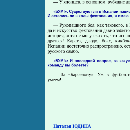
— У японцев, в основном, рубящие д
«БУМ!»: Существуют ли в Испании наци
И остались ли школы фехтования, я имею 
— Рукопашного боя, как такового, в
да и искусство фехтования давно забыто
история, хотя не могу сказать, что исп
драться! Каратэ, дзюдо, бокс, кикбо
Испании достаточно распространено, ес
русского самбо.
«БУМ!»: И последний вопрос, за как
команду вы болеете?
— За «Барселону». Уж в футбол-т
умеем!
Наталья ЮДИНА