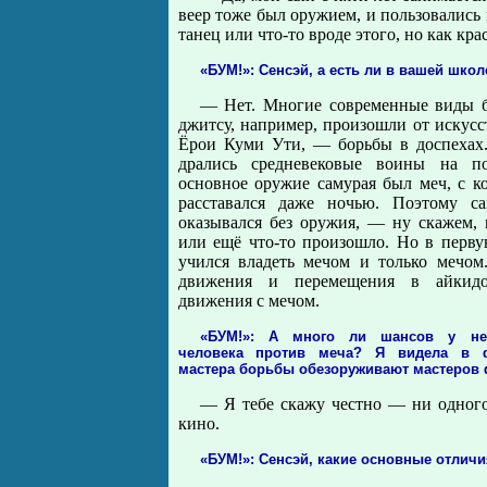
веер тоже был оружием, и пользовались 
танец или что-то вроде этого, но как кра
«БУМ!»: Сенсэй, а есть ли в вашей шко
— Нет. Многие современные виды 
джитсу, например, произошли от искусс
Ёрои Куми Ути, — борьбы в доспехах
дрались средневековые воины на п
основное оружие самурая был меч, с к
расставался даже ночью. Поэтому са
оказывался без оружия, — ну скажем, 
или ещё что-то произошло. Но в перву
учился владеть мечом и только мечом.
движения и перемещения в айкидо
движения с мечом.
«БУМ!»: А много ли шансов у нев
человека против меча? Я видела в ф
мастера борьбы обезоруживают мастеров 
— Я тебе скажу честно — ни одного
кино.
«БУМ!»: Сенсэй, какие основные отлич