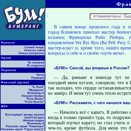
Фран
В самом конце прошлого года в п
город Климовск приехал мастер боевог
испанец Франциско Ройо Рибера, пр
направления Wa Rei Ryu (Ва Рей Рю). С
Новости
мастер-класс и, кроме того, нашёл врем
Свежий номер
Новости сайта
вопросы о себе и о своём «пути меча».
Новые материалы
Архив
По номерам
По разделам
«БУМ!»: Сенсэй, вы впервые в России?
Подписка
Почта
— Да, раньше я никогда тут не
Редакция
поездкой меня пугали, говорили, что в
Фан-клуб (архив)
так холодно, что сердце останавливается
"In Rock"
"Иванушки"
не замёрз. И меня тут очень тепло встрет
Феномены-Х
Наталия Орейро
"Руки Вверх"
"Агата Кристи"
«БУМ!»: Расскажите, с чего начался ваш
МР3
— Началось всё с каратэ. Я работаю 
Восходящие звезды музыки
когда я только пришёл туда, то подружи
АрхиТекстуры
Интернет-радио
который изучал каратэ; он стал учить 
Феномены-Х
Рассказы серии "Авантюра"
чем-то, кроме футбола. Для меня это 
Рассказы серии "Герои спорта"