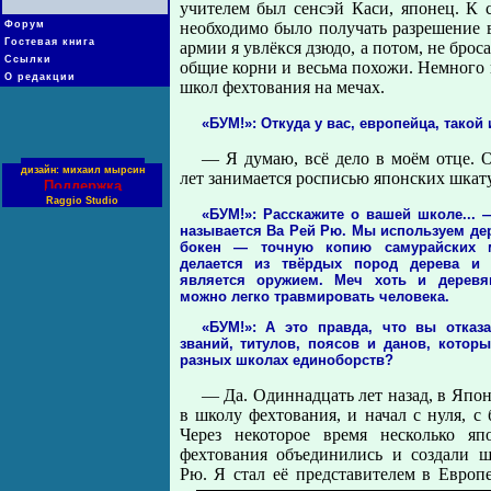
учителем был сенсэй Каси, японец. К 
Форум
необходимо было получать разрешение в
Гостевая книга
армии я увлёкся дзюдо, а потом, не бро
Ссылки
общие корни и весьма похожи. Немного 
О редакции
школ фехтования на мечах.
«БУМ!»: Откуда у вас, европейца, тако
— Я думаю, всё дело в моём отце. 
дизайн: михаил мырсин
лет занимается росписью японских шкату
Поддержка
Raggio Studio
«БУМ!»: Расскажите о вашей школе...
называется Ва Рей Рю. Мы используем д
бокен — точную копию самурайских м
делается из твёрдых пород дерева и
является оружием. Меч хоть и дерев
можно легко травмировать человека.
«БУМ!»: А это правда, что вы отказ
званий, титулов, поясов и данов, котор
разных школах единоборств?
— Да. Одиннадцать лет назад, в Япо
в школу фехтования, и начал с нуля, с 
Через некоторое время несколько яп
фехтования объединились и создали 
Рю. Я стал её представителем в Европе