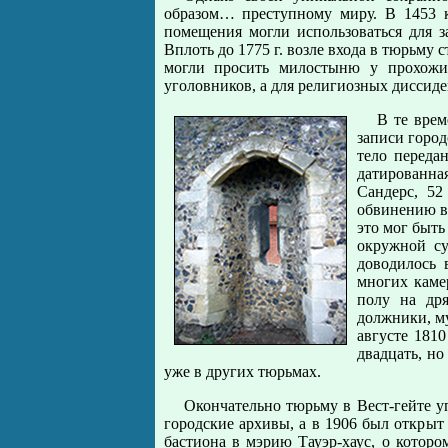
образом… преступному миру. В 1453 к
помещения могли использоваться для 
Вплоть до 1775 г. возле входа в тюрьму с
могли просить милостыню у прохожих
уголовников, а для религиозных диссид
В те врем
записи город
тело переда
датированна
Сандерс, 52
обвинению в 
это мог быть
окружной су
доводилось 
многих каме
полу на др
должники, м
августе 1810
двадцать, но
уже в других тюрьмах.
Окончательно тюрьму в Вест-гейте уп
городские архивы, а в 1906 был открыт
бастиона в мэрию Тауэр-хаус, о котор