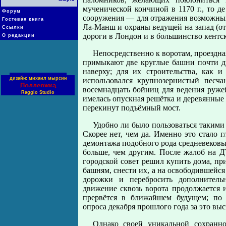
мученической кончиной в 1170 г., то д
Форум
сооружения — для отражения возможных 
Гостевая книга
Ла-Манш и охраны ведущей на запад (от
Ссылки
дороги в Лондон и в большинство кентс
О редакции
Непосредственно к воротам, проездна
примыкают две круглые башни почти д
наверху; для их строительства, как 
дизайн: михаил мырсин
использовался крупнозернистый песча
Поддержка
восемнадцать бойниц для ведения руже
Raggio Studio
имелась опускная решётка и деревянные д
перекинут подъёмный мост.
Удобно ли было пользоваться такими
Скорее нет, чем да. Именно это стало 
демонтажа подобного рода средневековы
больше, чем другим. После жалоб на ДТ
городской совет решил купить дома, пр
башням, снести их, а на освободившейс
дорожки и перебросить дополнительн
движение сквозь ворота продолжается и 
прервётся в ближайшем будущем; по 
опроса декабря прошлого года за это вы
Однако своей уникальной сохранно