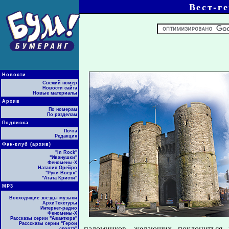
Вест-г
Новости
Свежий номер
Новости сайта
Новые материалы
Архив
По номерам
По разделам
Подписка
Почта
Редакция
Фан-клуб (архив)
"In Rock"
"Иванушки"
Феномены-Х
Наталия Орейро
"Руки Вверх"
"Агата Кристи"
МР3
Восходящие звезды музыки
АрхиТекстуры
Интернет-радио
Феномены-Х
Рассказы серии "Авантюра"
Расссказы серии "Герои
паломников, желающих поклониться 
спорта"