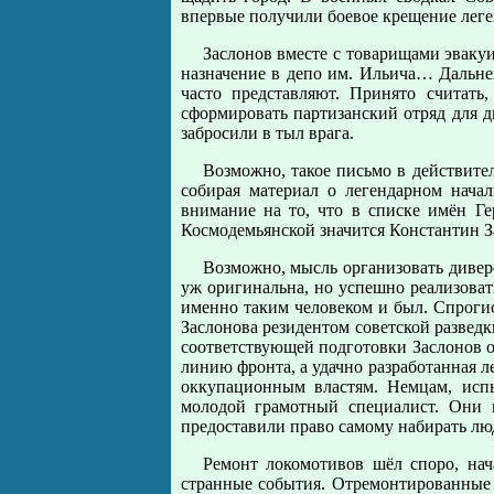
впервые получили боевое крещение лег
Заслонов вместе с товарищами эваку
назначение в депо им. Ильича… Дальне
часто представляют. Принято считать
сформировать партизанский отряд для 
забросили в тыл врага.
Возможно, такое письмо в действител
собирая материал о легендарном нача
внимание на то, что в списке имён Г
Космодемьянской значится Константин За
Возможно, мысль организовать дивер
уж оригинальна, но успешно реализоват
именно таким человеком и был. Спрогис
Заслонова резидентом советской развед
соответствующей подготовки Заслонов от
линию фронта, а удачно разработанная л
оккупационным властям. Немцам, исп
молодой грамотный специалист. Они н
предоставили право самому набирать люде
Ремонт локомотивов шёл споро, нач
странные события. Отремонтированные 