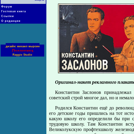
Форум
Гостевая книга
Ссылки
О редакции
дизайн: михаил мырсин
Поддержка
Raggio Studio
Оригинал-макет рекламного плакат
Константин Заслонов принадлежал 
советский строй многое дал, но и немало
Родился Константин ещё до революци
его детские годы пришлись на тот истор
какую школу его определили бы при с
трудовую школу. Там Константин всту
Великолукскую профтехшколу железнод