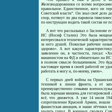
Железнодорожники со всеми вопросами 
правильное. Единственное, кого он т
Советской власти“. Он знал своё дело д
спор, потянут ли два паровоза тяжелове
по инструкции водить такой состав не 
А вот что рассказывал о Заслонове 
ИС (Иосиф Сталин) Это была мощная 
интересовался технической характеристик
за него душой. Пожилые рабочие назыв
здорово». А вот какую характеристику
заявлении он, в частности, писал: «
машинистом на ФД и обязательно на ИС
в полном смысле большевиком. Это буде
настоящее время я своей работой не удо
работать я могу и, по-моему, умею».
С первых дней войны на Оршанский 
техникой к линии фронта, а от за
преимущественно семьями военнослужащ
была хорошая мишень для гитлеровской а
всё, что движется. А уже 14 июля 194
сопротивление Красной Армии, вошли в
фашистская авиация, и наши лётчики п
щадить город. В военных сводках Сов