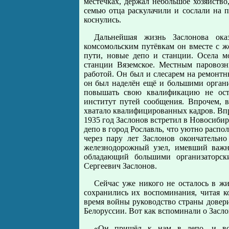
местечках, держал небольшое хозяйство
семью отца раскулачили и сослали на 
коснулись.
Дальнейшая жизнь Заслонова ока
комсомольским путёвкам он вместе с ж
пути, новые депо и станции. Осела мо
станции Вяземское. Местным паровозн
работой. Он был и слесарем на ремонт
он был наделён ещё и большими органи
повышать свою квалификацию не оста
институт путей сообщения. Впрочем, в
хватало квалифицированных кадров. Впро
1935 год Заслонов встретил в Новосибир
депо в город Рославль, что уютно распо
через пару лет Заслонов окончательн
железнодорожный узел, имевший важно
обладающий большими организаторск
Сергеевич Заслонов.
Сейчас уже никого не осталось в жи
сохранились их воспоминания, читая к
время войны руководство страны довер
Белоруссии. Вот как вспоминали о Засл
«Он пришёл к нам в депо, и все