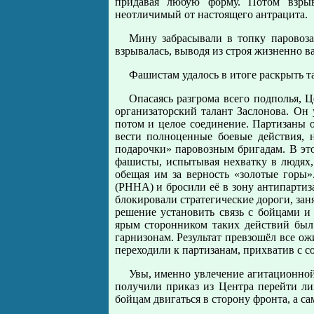
придавая любую форму. Потом взрыв
неотличимый от настоящего антрацита.
Мину забрасывали в топку паровоза
взрывалась, выводя из строя жизненно в
Фашистам удалось в итоге раскрыть та
Опасаясь разгрома всего подполья, Ц
организаторский талант Заслонова. Он 
потом и целое соединение. Партизаны о
вести полноценные боевые действия, 
подарочки» паровозным бригадам. В это
фашисты, испытывая нехватку в людях,
обещая им за верность «золотые горы
(РННА) и бросили её в зону антипартиз
блокировали стратегические дороги, зан
решение установить связь с бойцами 
ярым сторонником таких действий был 
гарнизонам. Результат превзошёл все 
переходили к партизанам, прихватив с с
Увы, именно увлечение агитационной
получили приказ из Центра перейти л
бойцам двигаться в сторону фронта, а са