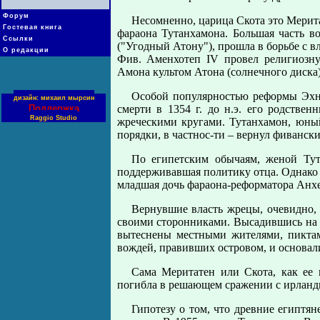
Форум
Несомненно, царица Скота это Мерит
Гостевая книга
фараона Тутанхамона. Большая часть в
Ссылки
("Угодный Атону"), прошла в борьбе с в
О редакции
Фив. Аменхотеп IV провел религиозну
Амона культом Атона (солнечного диска)
Особой популярностью реформы Эхнат
дизайн: михаил мырсин
Поддержка
смерти в 1354 г. до н.э. его родстве
Raggio Studio
жреческими кругами. Тутанхамон, юный
порядки, в частнос-ти – вернул фивански
По египетским обычаям, женой Тут
поддерживавшая политику отца. Однако 
младшая дочь фараона-реформатора Анх
Вернувшие власть жрецы, очевидно,
своими сторонниками. Высадившись на 
вытеснены местными жителями, пикта
вождей, правивших островом, и основал
Сама Меритатен или Скота, как ее 
погибла в решающем сражении с ирландц
Гипотезу о том, что древние египтя