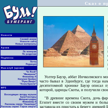
Сказ о п
Новости
Свежий номер
Новости сайта
Новые материалы
Архив
По номерам
По разделам
Подписка
Почта
Редакция
Фан-клуб (архив)
"In Rock"
"Иванушки"
Уолтер Бауэр, аббат Инчколмского м
Феномены-Х
Наталия Орейро
часто бывал в Эдинбурге, где тогда на
"Руки Вверх"
"Агата Кристи"
десятитомной хронике Бауэр описал п
МР3
которой, царицы Скоты, и получили сво
Восходящие звезды музыки
АрхиТекстуры
"В древние времена Скота, дочь фар
Интернет-радио
Египет вместе со своим мужем и больш
Феномены-Х
Рассказы серии "Авантюра"
заставила их пристать к берегу древней
Рассказы серии "Герои спорта"