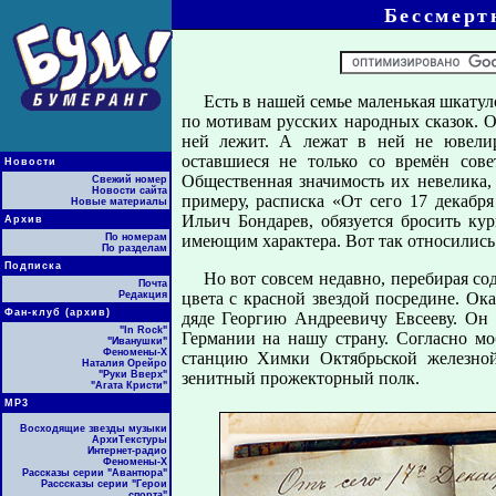
Бессмерт
Есть в нашей семье маленькая шкатул
по мотивам русских народных сказок. О
ней лежит. А лежат в ней не ювели
оставшиеся не только со времён сов
Новости
Общественная значимость их невелика,
Свежий номер
Новости сайта
примеру, расписка «От сего 17 декабр
Новые материалы
Ильич Бондарев, обязуется бросить кур
Архив
По номерам
имеющим характера. Вот так относились 
По разделам
Подписка
Но вот совсем недавно, перебирая со
Почта
Редакция
цвета с красной звездой посредине. Ок
Фан-клуб (архив)
дяде Георгию Андреевичу Евсееву. Он
"In Rock"
Германии на нашу страну. Согласно м
"Иванушки"
Феномены-Х
станцию Химки Октябрьской железной
Наталия Орейро
"Руки Вверх"
зенитный прожекторный полк.
"Агата Кристи"
МР3
Восходящие звезды музыки
АрхиТекстуры
Интернет-радио
Феномены-Х
Рассказы серии "Авантюра"
Расссказы серии "Герои
спорта"