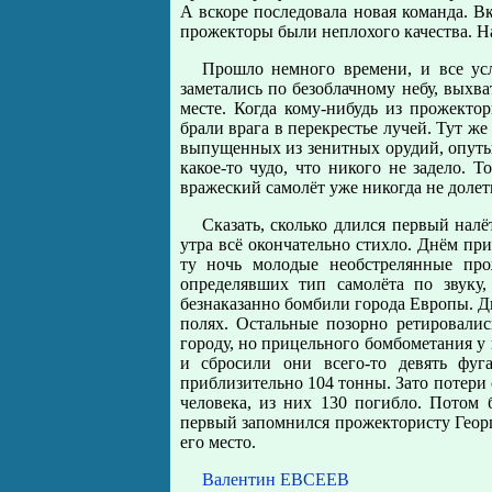
А вскоре последовала новая команда. 
прожекторы были неплохого качества. На
Прошло немного времени, и все ус
заметались по безоблачному небу, выхва
месте. Когда кому-нибудь из прожекто
брали врага в перекрестье лучей. Тут ж
выпущенных из зенитных орудий, опутыв
какое-то чудо, что никого не задело. Т
вражеский самолёт уже никогда не доле
Сказать, сколько длился первый налё
утра всё окончательно стихло. Днём при
ту ночь молодые необстрелянные про
определявших тип самолёта по звуку,
безнаказанно бомбили города Европы. 
полях. Остальные позорно ретировалис
городу, но прицельного бомбометания у 
и сбросили они всего-то девять фу
приблизительно 104 тонны. Зато потери 
человека, из них 130 погибло. Потом
первый запомнился прожектористу Георг
его место.
Валентин ЕВСЕЕВ