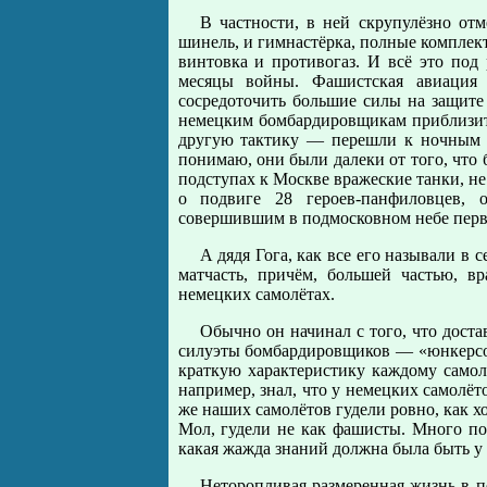
В частности, в ней скрупулёзно от
шинель, и гимнастёрка, полные комплекты
винтовка и противогаз. И всё это под
месяцы войны. Фашистская авиация 
сосредоточить большие силы на защите
немецким бомбардировщикам приблизить
другую тактику — перешли к ночным н
понимаю, они были далеки от того, что 
подступах к Москве вражеские танки, не 
о подвиге 28 героев-панфиловцев, 
совершившим в подмосковном небе перв
А дядя Гога, как все его называли в
матчасть, причём, большей частью, в
немецких самолётах.
Обычно он начинал с того, что дост
силуэты бомбардировщиков — «юнкерсов
краткую характеристику каждому самолёт
например, знал, что у немецких самолёт
же наших самолётов гудели ровно, как х
Мол, гудели не как фашисты. Много поз
какая жажда знаний должна была быть у 
Неторопливая размеренная жизнь в 