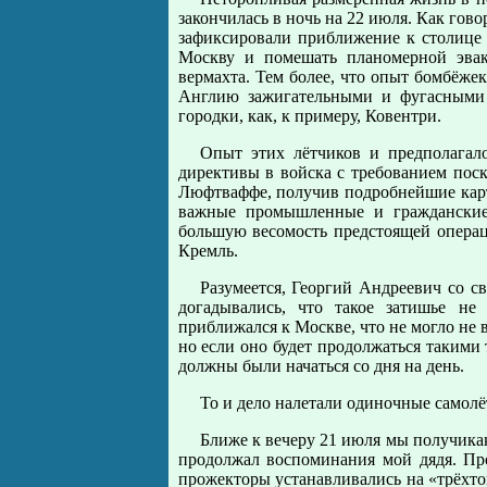
закончилась в ночь на 22 июля. Как гов
зафиксировали приближение к столице
Москву и помешать планомерной эвак
вермахта. Тем более, что опыт бомбёж
Англию зажигательными и фугасными 
городки, как, к примеру, Ковентри.
Опыт этих лётчиков и предполагало
директивы в войска с требованием поск
Люфтваффе, получив подробнейшие кар
важные промышленные и гражданские 
большую весомость предстоящей операц
Кремль.
Разумеется, Георгий Андреевич со с
догадывались, что такое затишье не
приближался к Москве, что не могло не 
но если оно будет продолжаться такими 
должны были начаться со дня на день.
То и дело налетали одиночные самолё
Ближе к вечеру 21 июля мы получика
продолжал воспоминания мой дядя. Пр
прожекторы устанавливались на «трёхтон