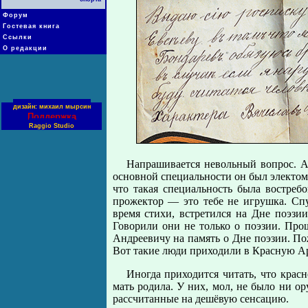
Форум
Гостевая книга
Ссылки
О редакции
дизайн: михаил мырсин
Поддержка
Raggio Studio
Напрашивается невольный вопрос. А
основной специальности он был электомо
что такая специальность была востреб
прожектор — это тебе не игрушка. Спу
время стихи, встретился на Дне поэз
Говорили они не только о поэзии. Про
Андреевичу на память о Дне поэзии. П
Вот такие люди приходили в Красную А
Иногда приходится читать, что крас
мать родила. У них, мол, не было ни 
рассчитанные на дешёвую сенсацию.