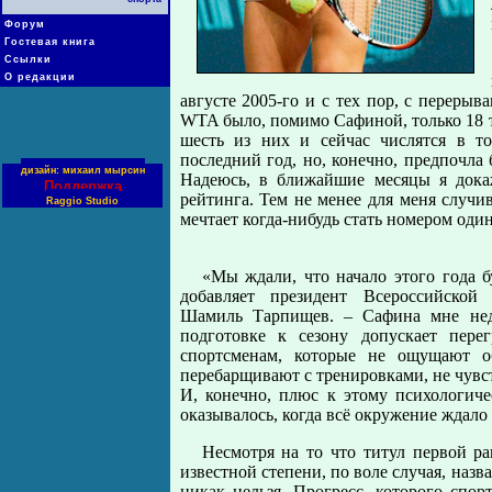
Форум
Гостевая книга
Ссылки
О редакции
августе 2005-го и с тех пор, с перерыв
WTA было, помимо Сафиной, только 18 
шесть из них и сейчас числятся в то
последний год, но, конечно, предпочла 
дизайн: михаил мырсин
Надеюсь, в ближайшие месяцы я докаж
Поддержка
рейтинга. Тем не менее для меня случив
Raggio Studio
мечтает когда-нибудь стать номером один
«Мы ждали, что начало этого года 
добавляет президент Всероссийской
Шамиль Тарпищев. – Сафина мне неда
подготовке к сезону допускает пере
спортсменам, которые не ощущают о
перебарщивают с тренировками, не чувст
И, конечно, плюс к этому психологиче
оказывалось, когда всё окружение ждало о
Несмотря на то что титул первой ра
известной степени, по воле случая, назв
никак нельзя. Прогресс, которого спор