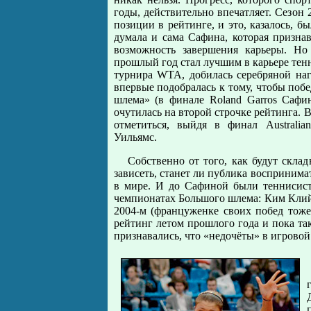
годы, действительно впечатляет. Сезон 
позиции в рейтинге, и это, казалось, б
думала и сама Сафина, которая признав
возможность завершения карьеры. Но
прошлый год стал лучшим в карьере тен
турнира WTA, добилась серебряной на
впервые подобралась к тому, чтобы поб
шлема» (в финале Roland Garros Сафи
очутилась на второй строчке рейтинга. 
отметиться, выйдя в финал Australia
Уильямс.
Собственно от того, как будут скла
зависеть, станет ли публика воспринима
в мире. И до Сафиной были теннисист
чемпионатах Большого шлема: Ким Клийс
2004-м (француженке своих побед тоже
рейтинг летом прошлого года и пока та
признавались, что «недочёты» в игрово