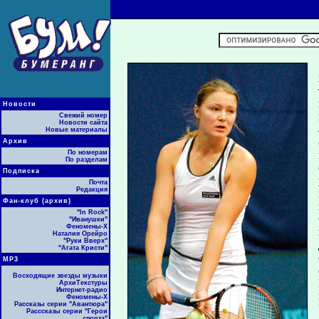
Новости
Свежий номер
Новости сайта
Новые материалы
Архив
По номерам
По разделам
Подписка
Почта
Редакция
Фан-клуб (архив)
"In Rock"
"Иванушки"
Феномены-Х
Наталия Орейро
"Руки Вверх"
"Агата Кристи"
МР3
Восходящие звезды музыки
АрхиТекстуры
Интернет-радио
Феномены-Х
Рассказы серии "Авантюра"
Расссказы серии "Герои
спорта"