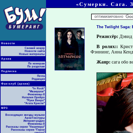
«Сумерки. Сага. 
The Twilight Saga: 
Режиссёр:
Дэвид
Новости
В ролях::
Кристе
Свежий номер
Фэннинг, Анна Кенд
Новости сайта
Новые материалы
Архив
Жанр:
сага обо в
По номерам
По разделам
Подписка
Почта
Редакция
Фан-клуб (архив)
"In Rock"
"Иванушки"
Феномены-Х
Наталия Орейро
"Руки Вверх"
"Агата Кристи"
МР3
Восходящие звезды музыки
АрхиТекстуры
Интернет-радио
Феномены-Х
Рассказы серии "Авантюра"
Расссказы серии "Герои
спорта"