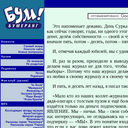
Это напоминает дежавю, День Сурка 
как сейчас говорят, годы, ни одного эт
денег, делёж собственности — своей и 
вначале пять, потом – десять, потом – пя
Новости
Свежий номер
Новости сайта
И, отмечая каждый юбилей, мы с удив
Новые материалы
Архив
И, раз за разом, приходили к вывод
По номерам
По разделам
делаем наш журнал не для того, чтобы 
Подписка
выборы». Потому что наш журнал делаю
Почта
из любви к своему журналу и к своему ч
Редакция
Фан-клуб (архив)
"In Rock"
И пять, и десять лет назад, я писал та
"Иванушки"
Феномены-Х
Наталия Орейро
«Мало кто из наших коллег-журналис
"Руки Вверх"
"Агата Кристи"
дядя-олигарх с толстым пузом и ещё бол
МР3
издаётся только на деньги подписчик
ЯВЛЕНИЕ. Мы – ничьи. Мы – свои собс
Восходящие звезды музыки
АрхиТекстуры
нас интересующих, не оглядываясь на 
Интернет-радио
Феномены-Х
подчеркну — «МЫ». В это понятие входя
Рассказы серии "Авантюра"
Расссказы серии "Герои
что если у вас дома лежит квиток под
спорта"