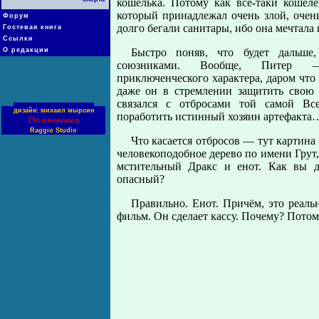
кошелька. Потому как всё-таки кошел
который принадлежал очень злой, очень
Форум
долго бегали санитары, ибо она мечтала
Гостевая книга
Ссылки
О редакции
Быстро поняв, что будет дальше
союзниками. Вообще, Питер —
приключенческого характера, даром что
даже он в стремлении защитить свою 
связался с отбросами той самой Вс
дизайн: михаил мырсин
поработить истинный хозяин артефакта
Поддержка
Raggio Studio
Что касается отбросов — тут картина
человекоподобное дерево по имени Грут,
мстительный Дракс и енот. Как вы 
опасный?
Правильно. Енот. Причём, это реаль
фильм. Он сделает кассу. Почему? Потом