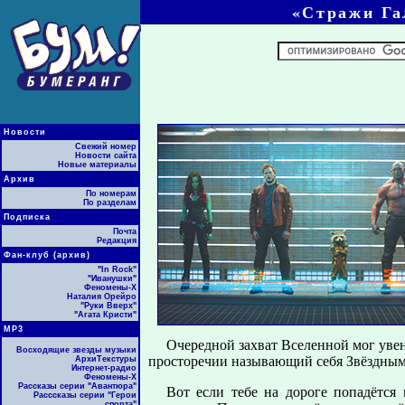
«Стражи Га
Новости
Свежий номер
Новости сайта
Новые материалы
Архив
По номерам
По разделам
Подписка
Почта
Редакция
Фан-клуб (архив)
"In Rock"
"Иванушки"
Феномены-Х
Наталия Орейро
"Руки Вверх"
"Агата Кристи"
МР3
Очередной захват Вселенной мог увен
Восходящие звезды музыки
просторечии называющий себя Звёздн
АрхиТекстуры
Интернет-радио
Феномены-Х
Рассказы серии "Авантюра"
Вот если тебе на дороге попадётся
Расссказы серии "Герои
спорта"