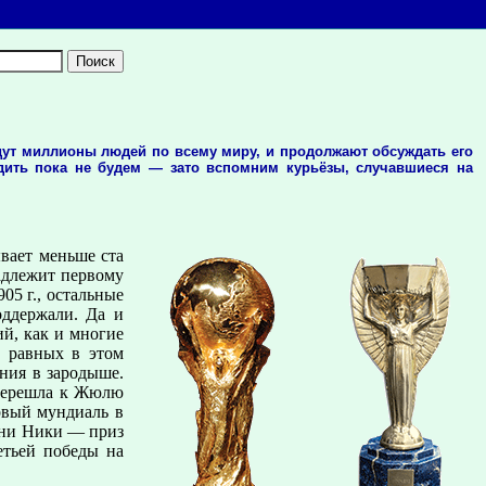
дут миллионы людей по всему миру, и продолжают обсуждать его
дить пока не будем — зато вспомним курьёзы, случавшиеся на
вает меньше ста
адлежит первому
05 г., остальные
оддержали. Да и
й, как и многие
т равных в этом
ения в зародыше.
 перешла к Жюлю
рвый мундиаль в
гини Ники — приз
етьей победы на