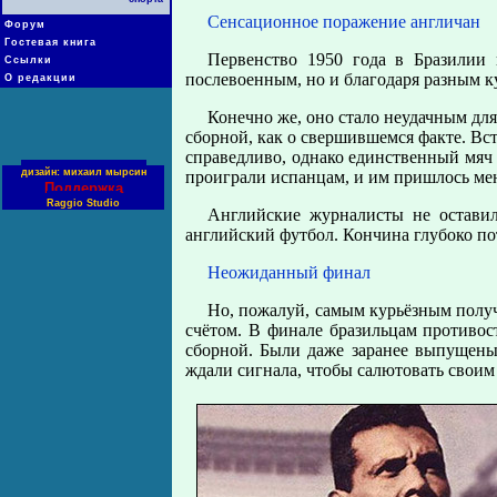
Сенсационное поражение англичан
Форум
Гостевая книга
Первенство 1950 года в Бразилии 
Ссылки
послевоенным, но и благодаря разным к
О редакции
Конечно же, оно стало неудачным для
сборной, как о свершившемся факте. Вс
справедливо, однако единственный мяч 
дизайн: михаил мырсин
проиграли испанцам, и им пришлось мен
Поддержка
Raggio Studio
Английские журналисты не оставил
английский футбол. Кончина глубоко по
Неожиданный финал
Но, пожалуй, самым курьёзным получ
счётом. В финале бразильцам противост
сборной. Были даже заранее выпущен
ждали сигнала, чтобы салютовать своим