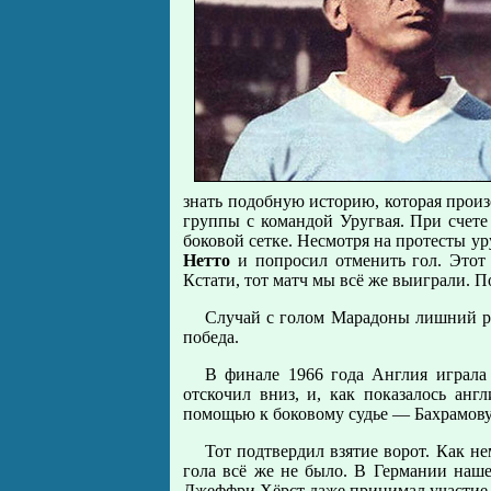
знать подобную историю, которая произ
группы с командой Уругвая. При счете
боковой сетке. Несмотря на протесты ур
Нетто
и попросил отменить гол. Этот 
Кстати, тот матч мы всё же выиграли. 
Случай с голом Марадоны лишний ра
победа.
В финале 1966 года Англия играла 
отскочил вниз, и, как показалось анг
помощью к боковому судье — Бахрамову
Тот подтвердил взятие ворот. Как н
гола всё же не было. В Германии наше
Джеффри Хёрст даже принимал участие 