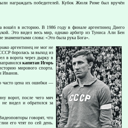
ыли награждать победителей. Кубок Жюля Риме был вручён
да вошёл в историю. В 1986 году в финале аргентинец Диего
кой. Это видел весь мир, однако арбитр из Туниса Али Бен
ие знаменитыми слова: «Это была рука Бога».
нако аргентинец не мог не
СССР боролась за выход из
ел в ворота через дырку в
 направился
капитан Игорь
историю мирового спорта.
н Иванов.
ко часто цена их ошибки —
ну ворот, после чего мяч
 не видел и обратился за
Видеоповторы говорят, что
лии его чтят по сей день.