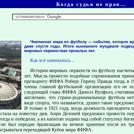
Когда судья не прав…
Чемпионат мира по футболу — событие, которое ж
даже спустя годы. Итоги нынешнего мундиаля подво
мировых первенствах прошлых лет.
Как всё начиналось…
История мировых первенств по футболу насчиты
лет. Мысль провести подобные соревнования прин
президенту ФИФА Роберу Гирену. Правда тогда, в 19
члены главной футбольной организации его не п
следующий глава ФИФА Даниэл Вулфолл, считавши
англичане, что стране-родоначальнице футбола не
виде спорта, что называется, душил такие предлож
И только в 1921 году, когда должность президента
встала на повестку дня. Анри Делоней предложил провести пе
тогда и победили, а их капитан поднял над собой статуэтку бо
 он был передан бразильцам на вечное хранение после их тр
азыгрываться переходящий Кубок мира ФИФА.