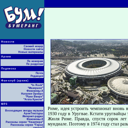
Новости
Свежий номер
Новости сайта
Новые материалы
Архив
По номерам
По разделам
Подписка
Почта
Редакция
Фан-клуб (архив)
"In Rock"
"Иванушки"
Феномены-Х
Наталия Орейро
"Руки Вверх"
"Агата Кристи"
МР3
Риме, идея устроить чемпионат вновь 
Восходящие звезды музыки
1930 году в Уругвае. Кстати уругвайцы 
АрхиТекстуры
Интернет-радио
Жюля Риме. Правда, спустя сорок лет
Феномены-Х
Рассказы серии "Авантюра"
мундиале. Поэтому в 1974 году стал р
Расссказы серии "Герои
спорта"