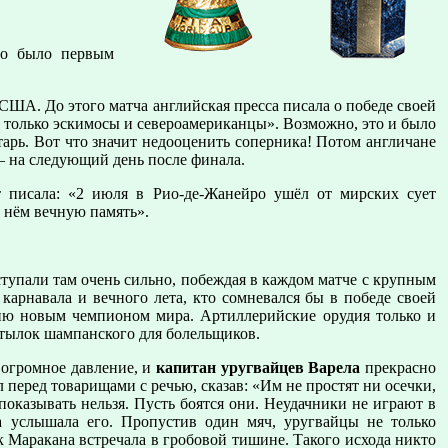
но было первым
 США. До этого матча английская пресса писала о победе своей
ь только эскимосы и североамериканцы». Возможно, это и было
тарь. Вот что значит недооценить соперника! Потом англичане
— на следующий день после финала.
т писала: «2 июля в Рио-де-Жанейро ушёл от мирских сует
о нём вечную память».
тупали там очень сильно, побеждая в каждом матче с крупным
 карнавала и вечного лета, кто сомневался бы в победе своей
ию новым чемпионом мира. Артиллерийские орудия только и
утылок шампанского для болельщиков.
 огромное давление, и
капитан уругвайцев Варела
прекрасно
 перед товарищами с речью, сказав: «Им не простят ни осечки,
показывать нельзя. Пусть боятся они. Неудачники не играют в
а услышала его. Пропустив один мяч, уругвайцы не только
к Маракана встречала в гробовой тишине. Такого исхода никто