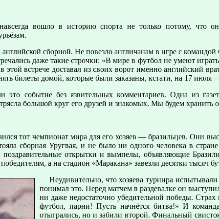
навсегда вошло в историю спорта не только потому, что о
урьёзам.
 английской сборной. Не повезло англичанам в игре с командой
тречались даже такие строчки: «В мире в футбол не умеют играт
в этой встрече доставал из своих ворот именно английский вра
ять билеты домой, которые были заказаны, кстати, на 17 июля 
и это событие без язвительных комментариев. Одна из газе
трясла большой круг его друзей и знакомых. Мы будем хранить 
ился тот чемпионат мира для его хозяев — бразильцев. Они выс
ояла сборная Уругвая, и не было ни одного человека в стране
ы поздравительные открытки и вымпелы, объявляющие Бразил
 победителям, а на стадион «Маракана» завезли десятки тысяч б
Неудивительно, что хозяева турнира испытывали
понимал это. Перед матчем в раздевалке он выступил
ни даже недостаточно убедительной победы. Страх 
футбол, парни! Пусть начнётся битва!» И команд
отыгрались, но и забили второй. Финальный свисто