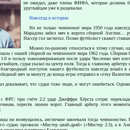
не ожидал, даже члены ФИФА, которые должны б
уругвайцам уже в раздевалке.
Навсегда в истории
Но не только чемпионат мира 1950 года навсег
Марадона забил мяч в ворота сборной Англии… ру
Нассер гол засчитал. Позже футболист скажет ставш
Можно по-разному относиться к этому случаю, од
ошла с нашей сборной на чемпионате мира 1962 года. Сборная 
 1:0 в пользу южноамериканцев после удара Численко мяч влет
угвайцев, судья указал на центр поля. Тогда к главному арбитру
благородный поступок нашего футболиста навсегда вошёл в 
Победный мяч за минуту до конца игры отправил в сетку Валенти
з доказывает, что судьи тоже люди, и могут ошибиться. Одна
с ФРГ; при счёте 2:2 удар Джеффри Хёрста сотряс переклади
личанам, пересёк линию ворот. Главный арбитр этого момента
.
емцы ни возмущались, англичане завоевали тогда чемпионство. 
го судью прозвали «Мистер цвай-драй» («Мистер 2:3), а в Анг
в открытии памятника Бахрамову.