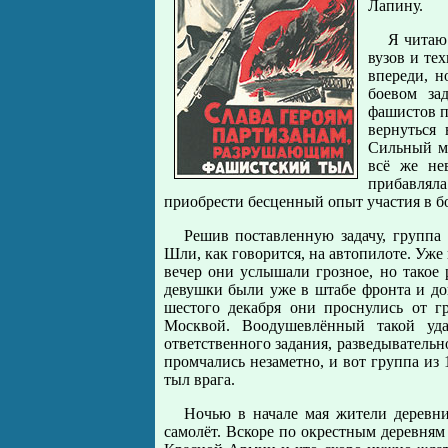
Лапину.
Я читаю
вузов и те
впереди, 
боевом за
фашистов п
вернуться
Сильный мо
всё же нев
прибавляла
приобрести бесценный опыт участия в б
Решив поставленную задачу, группа
Шли, как говорится, на автопилоте. Уже
вечер они услышали грозное, но такое 
девушки были уже в штабе фронта и до
шестого декабря они проснулись от г
Москвой. Воодушевлённый такой уда
ответственного задания, разведыватель
промчались незаметно, и вот группа из 
тыл врага.
Ночью в начале мая жители деревн
самолёт. Вскоре по окрестным деревням