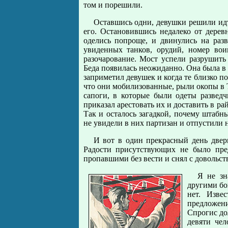
том и порешили.
Оставшись одни, девушки решили идти
его. Остановившись недалеко от дерев
оделись попроще, и двинулись на разв
увиденных танков, орудий, номер вои
разочарование. Мост успели разрушить
Беда появилась неожиданно. Она была в
заприметил девушек и когда те близко по
что они мобилизованные, рыли окопы в 
сапоги, в которые были одеты развед
приказал арестовать их и доставить в ра
Так и осталось загадкой, почему штабн
не увидели в них партизан и отпустили 
И вот в один прекрасный день двер
Радости присутствующих не было пред
пропавшими без вести и снял с довольст
Я не зн
другими бо
нет. Изве
предложен
Спрогис до
девяти чел