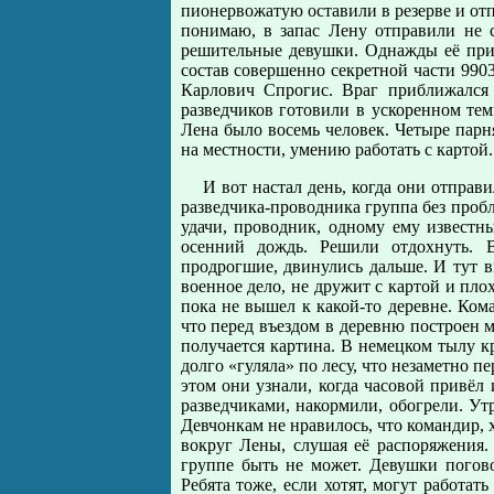
пионервожатую оставили в резерве и отп
понимаю, в запас Лену отправили не с
решительные девушки. Однажды её приг
состав совершенно секретной части 990
Карлович Спрогис. Враг приближался 
разведчиков готовили в ускоренном тем
Лена было восемь человек. Четыре парн
на местности, умению работать с картой
И вот настал день, когда они отправ
разведчика-проводника группа без проб
удачи, проводник, одному ему извест
осенний дождь. Решили отдохнуть. 
продрогшие, двинулись дальше. И тут 
военное дело, не дружит с картой и пло
пока не вышел к какой-то деревне. Кома
что перед въездом в деревню построен 
получается картина. В немецком тылу кр
долго «гуляла» по лесу, что незаметно 
этом они узнали, когда часовой привёл
разведчиками, накормили, обогрели. Ут
Девчонкам не нравилось, что командир, х
вокруг Лены, слушая её распоряжения. 
группе быть не может. Девушки погово
Ребята тоже, если хотят, могут работат