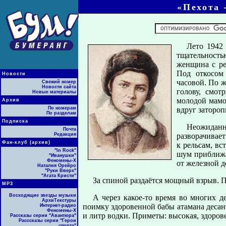
«Пехота 
Лето 1942 
тщательност
женщина с ре
Под откосом
Новости
часовой. По ж
Свежий номер
Новости сайта
голову, смот
Новые материалы
молодой мамой
Архив
По номерам
вдруг затороп
По разделам
Подписка
Неожидан
Почта
Редакция
разворачивает
Фан-клуб (архив)
к рельсам, в
"In Rock"
шум приближа
"Иванушки"
Феномены-Х
от железной д
Наталия Орейро
"Руки Вверх"
"Агата Кристи"
За спиной раздаётся мощный взрыв. Под
МР3
Восходящие звезды музыки
А через какое-то время во многих д
АрхиТекстуры
поимку здоровенной бабы атамана десан
Интернет-радио
Феномены-Х
и литр водки. Приметы: высокая, здоров
Рассказы серии "Авантюра"
Расссказы серии "Герои
спорта"