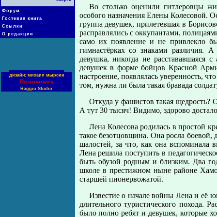
Во столько оценили гитлеровцы жи
Форум
особого назначения Елены Колесовой. Ос
Гостевая книга
группа девушек, прилетевшая в Борисов
Ссылки
расправлялись с оккупантами, полицаями
О редакции
само их появление и не привлекло б
гимнастёрках со знаками различия. А
девушка, никогда не расстававшаяся с
девушек в форме бойцов Красной Арми
настроение, появлялась уверенность, что
дизайн: михаил мырсин
Поддержка
том, нужна ли была такая бравада солда
Raggio Studio
Откуда у фашистов такая щедрость? О
А тут 30 тысяч! Видимо, здорово достал
Лена Колесова родилась в простой кре
такое безотцовщина. Она росла боевой,
шалостей, за что, как она вспоминала 
Лена решила поступить в педагогическо
быть обузой родным и близким. Два го
школе в престижном ныне районе Хамов
старшей пионервожатой.
Известие о начале войны Лена и её ю
длительного туристического похода. Р
было полно ребят и девушек, которые хо