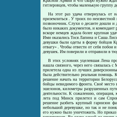
Красной Армии и что скоро нужно ждат
гитлеровцев, чтобы маленькую группу д
На этот раз удача отвернулась от 
приземлиться . У троих по неизвестной
позвоночник. Слухи о десанте дошли и д
было никаких документов, и комендант 
вскоре немцев ждала более крупная уд
Ими оказались Тося Лапина и Саша Лиси
девушки были одеты в форму бойцов Кр
отвагу» . Чтобы отвести от себя побои 
девушек. Им поверили и отправили в тю
В этих условиях уцелевшая Лена про
нашла связного, через него связалась с
прилетела одна из лучших диверсионны
была действительно реальная помощь. К
решение начать на территории Белору
бойцы невидимого фронта. Своё место 
эшелонов, километры разрушенных путе
деятельности. К сожалению, операция, 
лета под Минск прилетел и сам Спро
решение разбить крупный гарнизон фа
небольшой деревушке, но так и не пон
его нужно было уничтожить. Но приказ 
гитлеровцев. Во главе одной из групп 