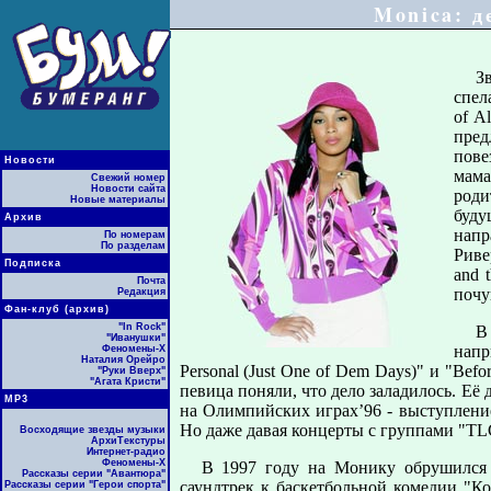
Monica: д
З
спел
оf A
пред
пове
Новости
мама
Свежий номер
Новости сайта
роди
Новые материалы
буду
Архив
нап
По номерам
По разделам
Риве
Подписка
and 
Почта
почу
Редакция
Фан-клуб (архив)
"In Rock"
В
"Иванушки"
напр
Феномены-Х
Наталия Орейро
Personal (Just One of Dem Days)" и "Bef
"Руки Вверх"
"Агата Кристи"
певица поняли, что дело заладилось. Её
МР3
на Олимпийских играх’96 - выступление
Но даже давая концерты с группами "TLC
Восходящие звезды музыки
АрхиТекстуры
Интернет-радио
Феномены-Х
В 1997 году на Монику обрушился 
Рассказы серии "Авантюра"
саундтрек к баскетбольной комедии "К
Рассказы серии "Герои спорта"