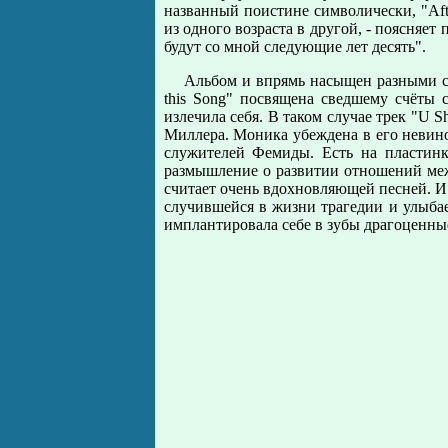
названный поистине символически, "Afte
из одного возраста в другой, - поясняет
будут со мной следующие лет десять".
Альбом и впрямь насыщен разными ст
this Song" посвящена сведшему счёты 
излечила себя. В таком случае трек "U 
Миллера. Моника убеждена в его невинов
служителей Фемиды. Есть на пластинк
размышление о развитии отношений межд
считает очень вдохновляющей песней. И 
случившейся в жизни трагедии и улыбае
имплантировала себе в зубы драгоценные