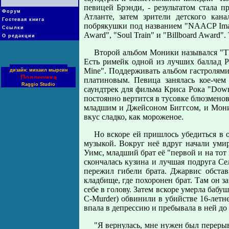
певицей Брэнди, - результатом стала 
Форум
Атланте, затем зрители детского кан
Гостевая книга
побрякушки под названием "NAACP Image
Ссылки
Award", "Soul Train" и "Billboard Award"
О редакции
Второй альбом Моники назывался "Th
Есть римейк одной из лучших баллад Ри
Mine". Поддерживать альбом гастролями 
дизайн: михаил мырсин
Поддержка
платиновым. Певица занялась кое-чем п
Raggio Studio
саундтрек для фильма Криса Рока "Down 
постоянно вертится в тусовке блюзмено
младшим и Джейсоном Биггсом, и Моник
вкус сладко, как мороженое.
Но вскоре ей пришлось убедиться в о
музыкой. Вокруг неё вдруг начали уми
Уимс, младший брат её "первой и на т
скончалась кузина и лучшая подруга Се
пережил гибели брата. Джарвис обстав
кладбище, где похоронен брат. Там он за
себе в голову. Затем вскоре умерла баб
C-Murder) обвинили в убийстве 16-летне
впала в депрессию и пребывала в ней до
"Я вернулась, мне нужен был перерыв,