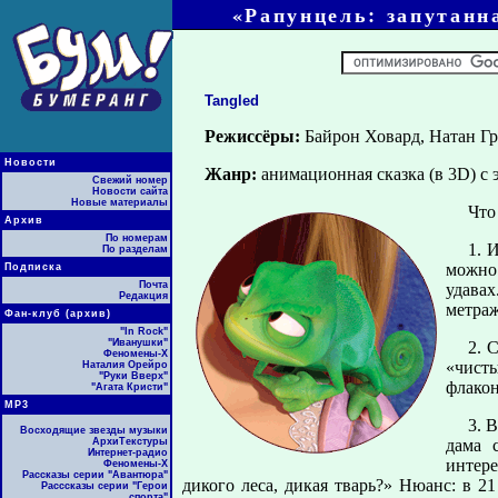
«Рапунцель: запутанна
Tangled
Режиссёры:
Байрон Ховард, Натан Г
Новости
Жанр:
анимационная сказка (в 3D) с 
Свежий номер
Новости сайта
Новые материалы
Что
Архив
По номерам
1. 
По разделам
можно 
Подписка
Почта
удавах
Редакция
метраж
Фан-клуб (архив)
"In Rock"
"Иванушки"
2. 
Феномены-Х
«чист
Наталия Орейро
"Руки Вверх"
флакон
"Агата Кристи"
МР3
3. 
Восходящие звезды музыки
АрхиТекстуры
дама 
Интернет-радио
интере
Феномены-Х
Рассказы серии "Авантюра"
дикого леса, дикая тварь?» Нюанс: в 
Расссказы серии "Герои
спорта"