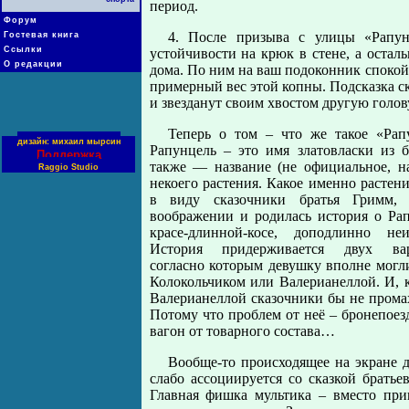
период.
Форум
4. После призыва с улицы «Рапун
Гостевая книга
Ссылки
устойчивости на крюк в стене, а оста
О редакции
дома. По ним на ваш подоконник спокой
примерный вес этой копны. Подсказка с
и звезданут своим хвостом другую голову
Теперь о том – что же такое «Рап
дизайн: михаил мырсин
Рапунцель – это имя златовласки из 
Поддержка
также — название (не официальное, н
Raggio Studio
некоего растения. Какое именно растен
в виду сказочники братья Гримм,
воображении и родилась история о Ра
красе-длинной-косе, доподлинно неиз
История придерживается двух вар
согласно которым девушку вполне могл
Колокольчиком или Валерианеллой. И, к
Валерианеллой сказочники бы не прома
Потому что проблем от неё – бронепоез
вагон от товарного состава…
Вообще-то происходящее на экране 
слабо ассоциируется со сказкой братье
Главная фишка мультика – вместо при