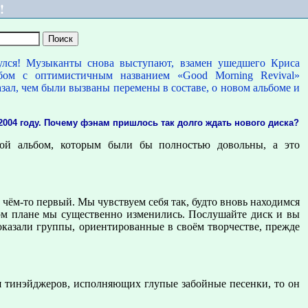
!
нулся! Музыканты снова выступают, взамен ушедшего Криса
бом с оптимистичным названием «Good Morning Revival»
зал, чем были вызваны перемены в составе, о новом альбоме и
 2004 году. Почему фэнам пришлось так долго ждать нового диска?
акой альбом, которым были бы полностью довольны, а это
в чём-то первый. Мы чувствуем себя так, будто вновь находимся
ном плане мы существенно изменились. Послушайте диск и вы
оказали группы, ориентированные в своём творчестве, прежде
ия тинэйджеров, исполняющих глупые забойные песенки, то он