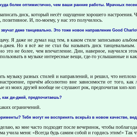
 куда более оптимистично, чем ваши ранние работы. Мрачных песен
 записать диск, который несёт ощущение хорошего настроения. 
, позитивное. И, по-моему, у нас это получилось.
звучат даже танцевально. Это тоже новое направление Good Charlot
ачу. Я даже не думал над тем, в каком стиле записываю альбом
и-джея. Но я всё же не стал бы называть диск танцевальным. 
но это не более, чем впечатление. Дин, наверное, научился это
спользовать в музыке интересные вещи, где-то услышанные и как
ать музыку разных стилей и направлений, и решил, что неплохо
 настроение, причём абсолютно вне зависимости от того, как 
ые из моих друзей вообще не слушают рок, предпочитая хип-хоп 
, как ди-джей, предпочитаешь?
каких ограничений.
рименты? Тебя могут не воспринять всерьёз в новом качестве, ведь
делаю, ко мне часто подходят после вечеринок, чтобы поблагодар
ама учила меня: «Всегда будь самим собой и гордись этим!» Так 