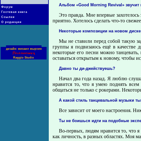
Альбом «Good Morning Revival» звучит
Форум
Гостевая книга
Это правда. Мне впервые захотелось
Ссылки
приятно. Хотелось сделать что-то свежее
О редакции
Некоторые композиции на новом диске 
Мы не ставили перед собой такую зад
группы я подвизаюсь ещё в качестве д
дизайн: михаил мырсин
некоторые его песни можно танцевать, 
Поддержка
оставаться открытым к новому, чтобы и
Raggio Studio
Давно ты ди-джействуешь?
Начал два года назад. Я люблю слуш
нравится то, что я умею поднять всем
общаться не только с рокерами. Некотор
А какой стиль танцевальной музыки ты
Все зависит от моего настроения. Ни
Ты не боишься идти на подобные экспе
Во-первых, людям нравится то, что я 
как личность, в разных областях. Моя м