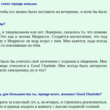
 стало гораздо меньше.
Чтобы его можно было поставить на вечеринке, и всем бы было
te?
, в танцевальном или нет. Наверное, сказалось то, что помимо
Это как в песнях Моррисси. Создаётся впечатление, что под
му у Моррисси он ведь играл с ним. Мне кажется, надо всегда
-то повлиявшие на тебя.
 было бы сочетать своё увлечение с отдыхом и общением. Мне
люди относятся к Good Charlotte. Мне всегда было интересно
или электронику, ну и что?
 для большинства ты, прежде всего, вокалист Good Charlotte?
ить за классный сет, а, во-вторых, я стремлюсь реализоваться,
что я привык входить в комнату с высоко поднятой головой.