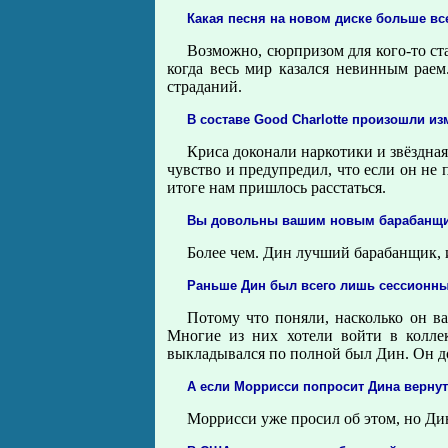
Какая песня на новом диске больше вс
Возможно, сюрпризом для кого-то стан
когда весь мир казался невинным раем
страданий.
В составе Good Charlotte произошли и
Криса доконали наркотики и звёздная
чувство и предупредил, что если он не 
итоге нам пришлось расстаться.
Вы довольны вашим новым барабанщи
Более чем. Дин лучший барабанщик, и
Раньше Дин был всего лишь сессионным
Потому что поняли, насколько он в
Многие из них хотели войти в колле
выкладывался по полной был Дин. Он до
А если Моррисси попросит Дина верну
Моррисси уже просил об этом, но Дин