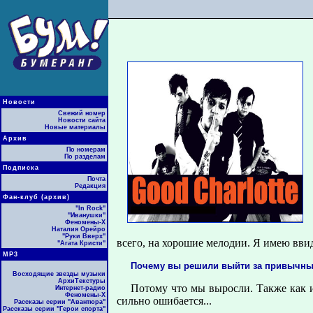
Новости
Свежий номер
Новости сайта
Новые материалы
Архив
По номерам
По разделам
Подписка
Почта
Редакция
Фан-клуб (архив)
"In Rock"
"Иванушки"
Феномены-Х
Наталия Орейро
"Руки Вверх"
всего, на хорошие мелодии. Я имею ввиду
"Агата Кристи"
МР3
Почему вы решили выйти за привычны
Восходящие звезды музыки
АрхиТекстуры
Потому что мы выросли. Также как и
Интернет-радио
Феномены-Х
сильно ошибается...
Рассказы серии "Авантюра"
Рассказы серии "Герои спорта"