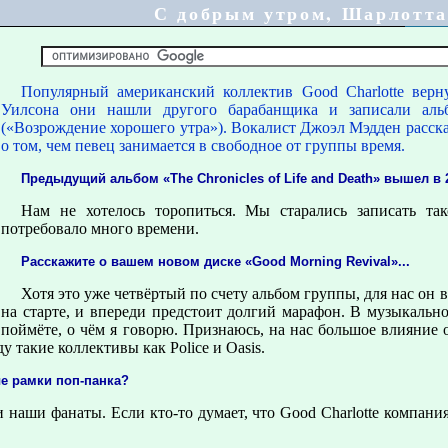
С добрым утром, Шарлотта
Популярный американский коллектив Good Charlotte вер
Уилсона они нашли другого барабанщика и записали аль
(«Возрождение хорошего утра»). Вокалист Джоэл Мэдден расска
о том, чем певец занимается в свободное от группы время.
Предыдущий альбом «The Chronicles of Life and Death» вышел в
Нам не хотелось торопиться. Мы старались записать т
потребовало много времени.
Расскажите о вашем новом диске «Good Morning Revival»...
Хотя это уже четвёртый по счету альбом группы, для нас он 
на старте, и впереди предстоит долгий марафон. В музыкаль
поймёте, о чём я говорю. Признаюсь, на нас большое влияние 
 такие коллективы как Police и Oasis.
е рамки поп-панка?
 наши фанаты. Если кто-то думает, что Good Charlotte компан