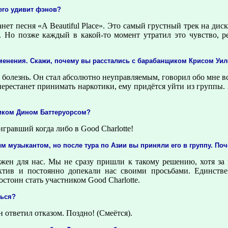
его удивит фэнов?
ет песня «A Beautiful Place». Это самый грустный трек на диск
. Но позже каждый в какой-то момент утратил это чувство, 
зменения. Скажи, почему вы расстались с барабанщиком Крисом Уи
 болезнь. Он стал абсолютно неуправляемым, говорил обо мне вс
перестанет принимать наркотики, ему придётся уйти из группы. Я
ком Дином Баттеруорсом?
гравший когда либо в Good Charlotte!
 музыкантом, но после тура по Азии вы приняли его в группу. По
ажен для нас. Мы не сразу пришли к такому решению, хотя за
ктив и постоянно допекали нас своими просьбами. Единств
стоин стать участником Good Charlotte.
ться?
 ответил отказом. Поздно! (Смеётся).