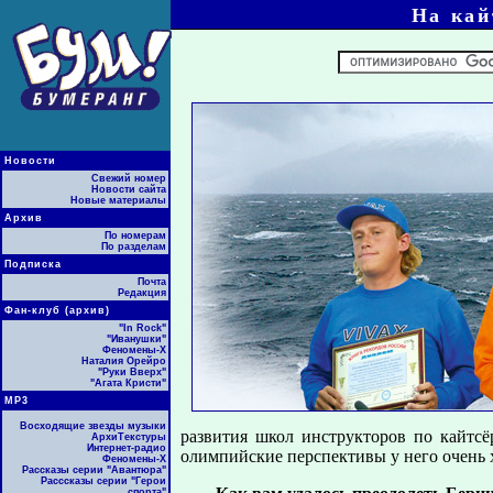
На кай
Новости
Свежий номер
Новости сайта
Новые материалы
Архив
По номерам
По разделам
Подписка
Почта
Редакция
Фан-клуб (архив)
"In Rock"
"Иванушки"
Феномены-Х
Наталия Орейро
"Руки Вверх"
"Агата Кристи"
МР3
Восходящие звезды музыки
развития школ инструкторов по кайтсё
АрхиТекстуры
Интернет-радио
олимпийские перспективы у него очень 
Феномены-Х
Рассказы серии "Авантюра"
Расссказы серии "Герои
спорта"