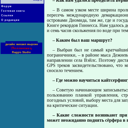
– Как вам удалось преодолеть Бери
Форум
– В самом узком месте ширина проли
Гостевая книга
пересечь международную демаркацио
Ссылки
островами Диомида, там же, где и госу
О редакции
Книге рекордов Гиннесса. Нам удалось д
и семь часов скольжения по воде при тем
– Каким был ваш маршрут?
дизайн: михаил мырсин
Поддержка
– Выбран был не самый кратчайший 
Raggio Studio
пограничники, – в районе мыса Дежнев
направлении села Вэйлс. Поэтому диста
GPS треков засвидетельствовано, что 
сносило течением.
– Где можно научиться кайтсерфинг
– Советую начинающим записываться 
пользованию планкой управления, ст
погодных условий, выбору места для зап
на критические ситуации.
– Какие сложности возникают при
может неожиданно поднять сёрфера в