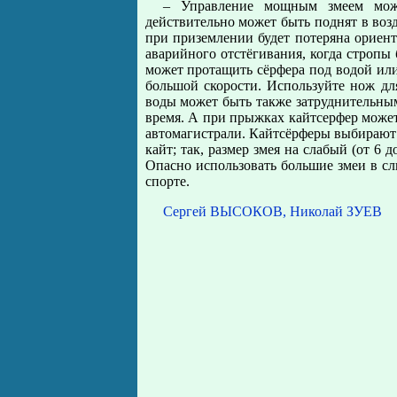
– Управление мощным змеем може
действительно может быть поднят в возд
при приземлении будет потеряна ориент
аварийного отстёгивания, когда стропы 
может протащить сёрфера под водой или 
большой скорости. Используйте нож дл
воды может быть также затруднительным
время. А при прыжках кайтсерфер может
автомагистрали. Кайтсёрферы выбирают р
кайт; так, размер змея на слабый (от 6 до
Опасно использовать большие змеи в с
спорте.
Сергей ВЫСОКОВ, Николай ЗУЕВ