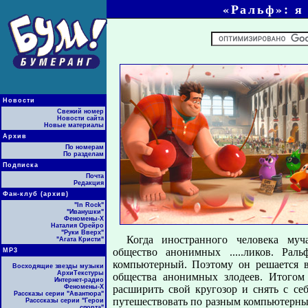
«Ральф»: я
Новости
Свежий номер
Новости сайта
Новые материалы
Архив
По номерам
По разделам
Подписка
Почта
Редакция
Фан-клуб (архив)
"In Rock"
"Иванушки"
Феномены-Х
Наталия Орейро
"Руки Вверх"
Когда иностранного человека муч
"Агата Кристи"
общество анонимных .....ликов. Рал
МР3
компьютерный. Поэтому он решается в
Восходящие звезды музыки
АрхиТекстуры
общества анонимных злодеев. Итогом 
Интернет-радио
Феномены-Х
расширить свой кругозор и снять с себ
Рассказы серии "Авантюра"
путешествовать по разным компьютерным
Расссказы серии "Герои
спорта"