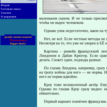
Форум
Гостевая книга
Ссылки
О редакции
маленьким сыном. И не только присматр
чтобы он вырос человеком.
Однако улик недостаточно, закон на ч
дизайн: михаил мырсин
Нет, не всё. Если честные методы не
Поддержка
Несмотря на то, что уже не уверен в ЕЁ
Raggio Studio
Картина – римейк французской лент
Линдоном и Дайан Крюгер. Если срав
делать. Сюжет один, подходы разные.
По глазам Линдона, например, сразу
на тропу войны для него — не норма. Но
него не норма вдвойне.
Кроу тоже великолепный актёр. Ему
Однако по глазам Кроу сразу видно: не 
обязательно.
Первый вариант понятнее французам. 