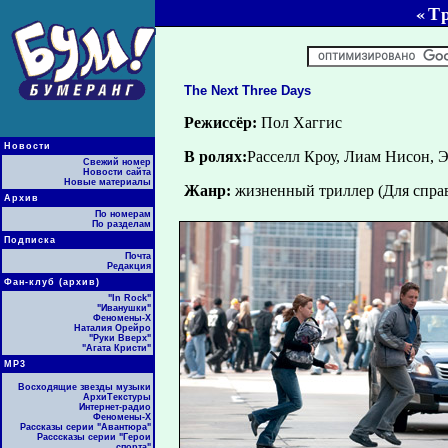
«Т
The Next Three Days
Режиссёр:
Пол Хаггис
Новости
В ролях:
Расселл Кроу, Лиам Нисон, 
Свежий номер
Новости сайта
Новые материалы
Жанр:
жизненный триллер (Для справк
Архив
По номерам
По разделам
Подписка
Почта
Редакция
Фан-клуб (архив)
"In Rock"
"Иванушки"
Феномены-Х
Наталия Орейро
"Руки Вверх"
"Агата Кристи"
МР3
Восходящие звезды музыки
АрхиТекстуры
Интернет-радио
Феномены-Х
Рассказы серии "Авантюра"
Расссказы серии "Герои
спорта"