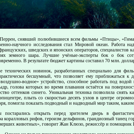
 Перрен, снявший полюбившиеся всем фильмы «Птицы», «Гима
твенно-научного исследования стал Мировой океан. Работа на
 французских, шведских и японских операторов, специалистов 
ях земного шара. Лучшие учёные-эксперты бок о бок сотр
временно. В результате бюджет картины составил 70 млн. доллар
ле технических новинок, разработанных специально для фил
, практически бесшумный, что позволяет ему приближаться к
«воздушно-водное» устройство, способное работать под водой
ыдр, голова которых во время плавания остаётся на поверхнос
ство оттенков синего. Уникальная техника позволила снять ка
эпицентре, плыть со скоростью десять узлов в центре огромног
я, помогла показать подводный и надводный мир таким, каким 
ы постарались открыть перед зрителем дверь в фантастич
а коралловых рифов, героизм дельфинов, грандиозный танец го
мерших животных», говорит Жан Клюзо, режиссёр и помощник 