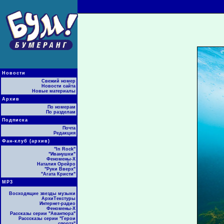
Новости
Свежий номер
Новости сайта
Новые материалы
Архив
По номерам
По разделам
Подписка
Почта
Редакция
Фан-клуб (архив)
"In Rock"
"Иванушки"
Феномены-Х
Наталия Орейро
"Руки Вверх"
"Агата Кристи"
МР3
Восходящие звезды музыки
АрхиТекстуры
Интернет-радио
Феномены-Х
Рассказы серии "Авантюра"
Расссказы серии "Герои
спорта"