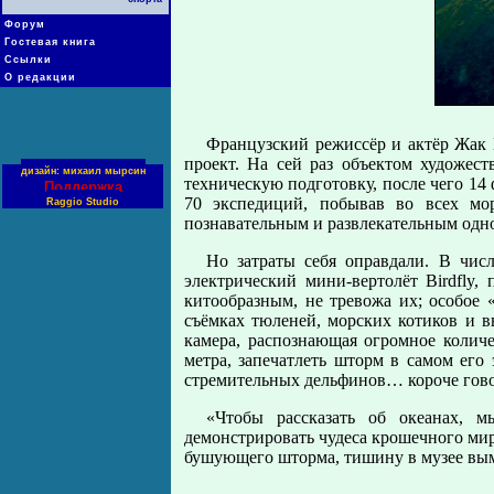
Форум
Гостевая книга
Ссылки
О редакции
Французский режиссёр и актёр Жак
проект. На сей раз объектом художес
дизайн: михаил мырсин
техническую подготовку, после чего 14
Поддержка
70 экспедиций, побывав во всех мор
Raggio Studio
познавательным и развлекательным одно
Но затраты себя оправдали. В чис
электрический мини-вертолёт Birdfly
китообразным, не тревожа их; особое 
съёмках тюленей, морских котиков и в
камера, распознающая огромное количе
метра, запечатлеть шторм в самом его 
стремительных дельфинов… короче говор
«Чтобы рассказать об океанах, м
демонстрировать чудеса крошечного мир
бушующего шторма, тишину в музее вы