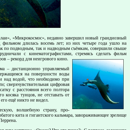
лаи», «Микрокосмос», недавно завершил новый грандиозный
д фильмом длилась восемь лет; из них четыре года ушло на
как по подводным, так и надводным съёмкам, совершили свыше
удничали с кинематографистами, стремясь сделать фильм
ов – рекорд для неигрового кино.
ьма – дистанционно управляемый
 держащимся на поверхности воды
 и над водой, что необходимо при
ти; сверхчувствительная цифровая
сатку с расстояния всего полтора
о косяка тунцов, не отставать от
его ещё никто не видел.
ескую, волшебную страну, про-
рбатого кита и гигантского кальмара, завораживающее зрелище
Перрена.