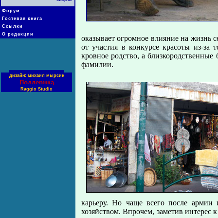
Форум
Гостевая книга
Ссылки
О редакции
оказывает огромное влияние на жизнь с
от участия в конкурсе красоты из-за 
кровное родство, а близкородственные б
фамилии.
дизайн: михаил мырсин
Поддержка
Raggio Studio
карьеру. Но чаще всего после армии 
хозяйством. Впрочем, заметив интерес к