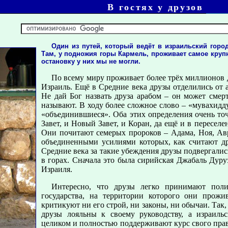
В гостях у друзов
Один из путей, который ведёт в израильский горо
Там, у подножия горы Кармель, проживает самое круп
остановку у них мы не могли.
По всему миру проживает более трёх миллионов 
Израиль. Ещё в Средние века друзы отделились от 
Не дай Бог назвать друза арабом – он может смерт
называют. В ходу более сложное слово – «мувахидд
«объединившиеся». Оба этих определения очень то
Завет, и Новый Завет, и Коран, да ещё и в пересел
Они почитают семерых пророков – Адама, Ноя, Ав
объединенными усилиями которых, как считают дру
Средние века за такие убеждения друзы подвергалис
в горах. Сначала это была сирийская Джабаль Дуру
Израиля.
Интересно, что друзы легко принимают поли
государства, на территории которого они прож
критикуют ни его строй, ни законы, ни обычаи. Так
друзы лояльны к своему руководству, а израиль
целиком и полностью поддерживают курс свого прав