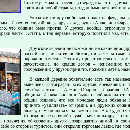
Поэтому можно смело утверждать, что друзы
союзники любой страны, подданными которой они я
Уклад жизни друзов больше похож на феодальн
емьи. Известен случай, когда друзская девушка Анжелина Фарес 
того, что община была против. У друзов, вообще, огромную р
раки часты. Кстати, в той деревне, которую посетили мы, есть
Друзские деревни не похожи ни на какие-либо др
российские, ни на европейские, ни даже на сами 
народа не заметно. Поэтому при строительстве до
двухэтажные, но крыши домов – неизменное плос
соображений: у друзов принято, поженив детей, надс
В каждой деревне обязательно есть так называ
вывешены фотографии всех друзов, воевавших и п
службы друзов в Армии Обороны Израиля ЦАХ
общины. Изначально они были освобождены от эт
общин решили, что все молодые люди обязаны 
принято «увиливать» от армии, а в друзских общин
людей, осмелившихся на такой шаг. Это будет счи
Иногда после срочной службы мужчины-друзы оста
и получения образования друзы возвращаются домой, в свои
 себе со стороны туристов, они открыли торговые лавки, где мо