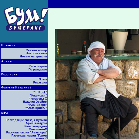
Новости
Свежий номер
Новости сайта
Новые материалы
Архив
По номерам
По разделам
Подписка
Почта
Редакция
Фан-клуб (архив)
"In Rock"
"Иванушки"
Феномены-Х
Наталия Орейро
"Руки Вверх"
"Агата Кристи"
МР3
Восходящие звезды музыки
АрхиТекстуры
Интернет-радио
Феномены-Х
Рассказы серии "Авантюра"
Расссказы серии "Герои
спорта"