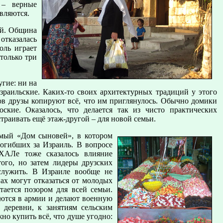
 – верные
вляются.
ый. Община
отказалась
оль играет
 только три
угие: ни на
израильские. Каких-то своих архитектурных традиций у этого
мов друзы копируют всё, что им приглянулось. Обычно домики
кие. Оказалось, что делается так из чисто практических
траивать ещё этаж-другой – для новой семьи.
емый «Дом сыновей», в котором
огибших за Израиль. В вопросе
АЛе тоже сказалось влияние
ого, но затем лидеры друзских
служить. В Израиле вообще не
ах могут отказаться от молодых
тается позором для всей семьи.
ются в армии и делают военную
 деревни, к занятиям сельским
жно купить всё, что душе угодно: