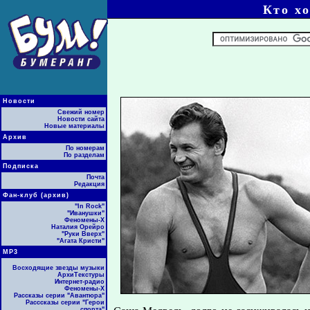
Кто х
Новости
Свежий номер
Новости сайта
Новые материалы
Архив
По номерам
По разделам
Подписка
Почта
Редакция
Фан-клуб (архив)
"In Rock"
"Иванушки"
Феномены-Х
Наталия Орейро
"Руки Вверх"
"Агата Кристи"
МР3
Восходящие звезды музыки
АрхиТекстуры
Интернет-радио
Феномены-Х
Рассказы серии "Авантюра"
Расссказы серии "Герои
спорта"