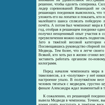
решение, чтобы одолеть соперника. Сил
лидер соревнований Иваницкий не см
решающих поединков выяснилось, что то
уложить его на лопатки и показать, кто
малейшего шанса сплясать победную л
почёта. А потом был чемпионат мира в
год, отобрав в решающем поединке одно 
получил неоценимый опыт участия в со
преувеличения можно назвать подвигом.
Зато в тяжёлой весовой категории
Посовещавшись руководство сборной поп
Медведь. Тем более, что я легче своего 
Всякий, кто хоть раз в жизни сгонял ве
заставить работать организм по-ново
килограмм.
Перед началом чемпионата мира в 
тяжеловесов, а в «полутяже» у неё нико
настроение упало. В полутяжёлом вес
человек тягаться с медведем, грустно 
финале Александра ждал знаменитый в т
К сожалению, их решающий поединок 
вывела Медведя в чемпионы. Точнее, выв
время опять выступать в тяжёлом весе