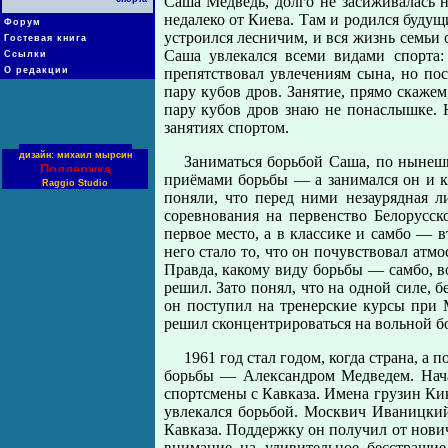
Саша Медведь, долго не засиживалась н
недалеко от Киева. Там и родился будущ
Форум
устроился лесничим, и вся жизнь семьи 
Гостевая книга
Саша увлекался всеми видами спорта:
Ссылки
О редакции
препятствовал увлечениям сына, но по
пару кубов дров. Занятие, прямо скажем,
пару кубов дров знаю не понаслышке. 
занятиях спортом.
дизайн: михаил мырсин
Заниматься борьбой Саша, по нынешн
Поддержка
приёмами борьбы — а занимался он и кл
Raggio Studio
поняли, что перед ними незаурядная л
соревнования на первенство Белорусск
первое место, а в классике и самбо — 
него стало то, что он почувствовал атмо
Правда, какому виду борьбы — самбо, во
решил. Зато понял, что на одной силе, б
он поступил на тренерские курсы при М
решил сконцентрироваться на вольной б
1961 год стал годом, когда страна, а
борьбы — Александром Медведем. Начал
спортсмены с Кавказа. Имена грузин Кик
увлекался борьбой. Москвич Иваницки
Кавказа. Поддержку он получил от нови
внимание на удивительное бесстрашие