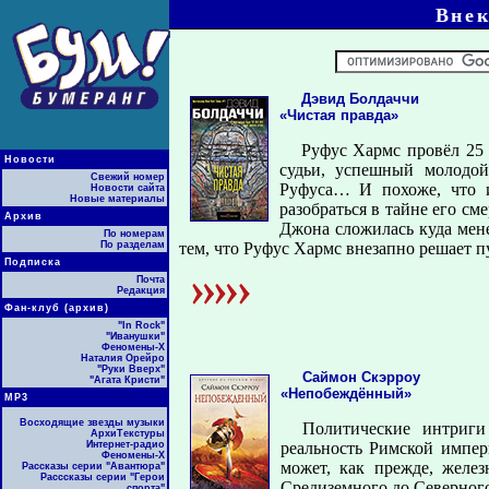
Внек
Дэвид Болдаччи
«Чистая правда»
Руфус Хармс провёл 25
Новости
судьи, успешный молодой
Свежий номер
Руфуса… И похоже, что и
Новости сайта
Новые материалы
разобраться в тайне его см
Архив
Джона сложилась куда мене
По номерам
По разделам
тем, что Руфус Хармс внезапно решает пу
Подписка
Почта
Редакция
Фан-клуб (архив)
"In Rock"
"Иванушки"
Феномены-Х
Наталия Орейро
"Руки Вверх"
Саймон Скэрроу
"Агата Кристи"
«Непобеждённый»
МР3
Восходящие звезды музыки
Политические интриг
АрхиТекстуры
Интернет-радио
реальность Римской импер
Феномены-Х
может, как прежде, желез
Рассказы серии "Авантюра"
Расссказы серии "Герои
Средиземного до Северного
спорта"