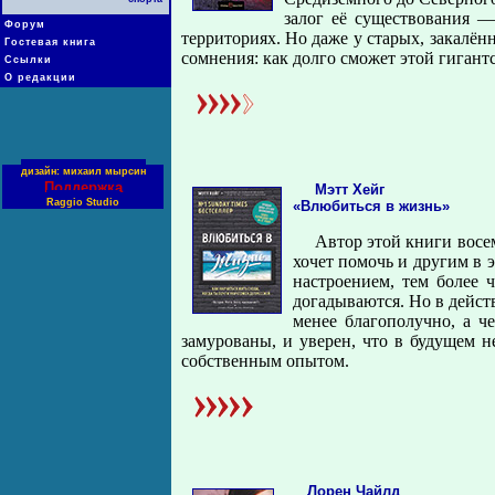
залог её существования 
Форум
территориях. Но даже у старых, закалё
Гостевая книга
сомнения: как долго сможет этой гиган
Ссылки
О редакции
дизайн: михаил мырсин
Поддержка
Мэтт Хейг
Raggio Studio
«Влюбиться в жизнь»
Автор этой книги восем
хочет помочь и другим в 
настроением, тем более 
догадываются. Но в дейст
менее благополучно, а че
замурованы, и уверен, что в будущем н
собственным опытом.
Лорен Чайлд