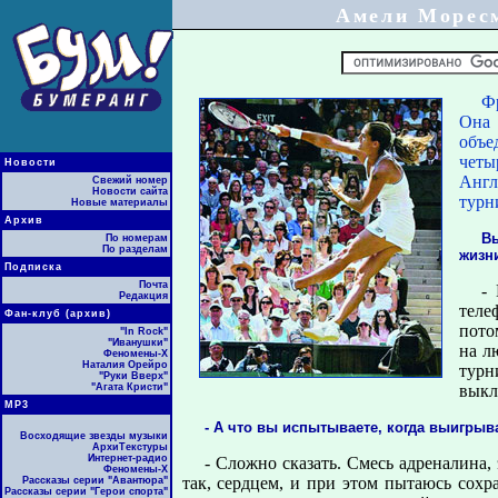
Амели Моресм
Ф
Она 
объе
четы
Новости
Англ
Свежий номер
Новости сайта
турн
Новые материалы
Архив
Вы
По номерам
По разделам
жизн
Подписка
Почта
-
Редакция
теле
Фан-клуб (архив)
пото
"In Rock"
"Иванушки"
на л
Феномены-Х
Наталия Орейро
турн
"Руки Вверх"
"Агата Кристи"
выкл
МР3
- А что вы испытываете, когда выигрыв
Восходящие звезды музыки
АрхиТекстуры
Интернет-радио
- Сложно сказать. Смесь адреналина, 
Феномены-Х
так, сердцем, и при этом пытаюсь сох
Рассказы серии "Авантюра"
Рассказы серии "Герои спорта"