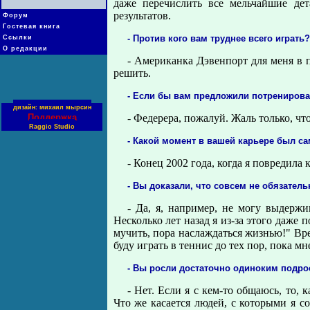
даже перечислить все мельчайшие де
результатов.
Форум
Гостевая книга
- Против кого вам труднее всего играть?
Ссылки
О редакции
- Американка Дэвенпорт для меня в 
решить.
- Если бы вам предложили потренирова
дизайн: михаил мырсин
Поддержка
- Федерера, пожалуй. Жаль только, что
Raggio Studio
- Какой момент в вашей карьере был 
- Конец 2002 года, когда я повредила 
- Вы доказали, что совсем не обязател
- Да, я, например, не могу выдержи
Несколько лет назад я из-за этого даже 
мучить, пора наслаждаться жизнью!" Вр
буду играть в теннис до тех пор, пока мн
- Вы росли достаточно одиноким подрос
- Нет. Если я с кем-то общаюсь, то, 
Что же касается людей, с которыми я с