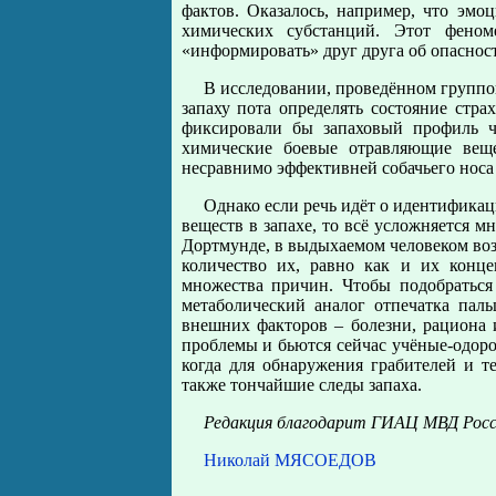
фактов. Оказалось, например, что эмо
химических субстанций. Этот феном
«информировать» друг друга об опасност
В исследовании, проведённом группо
запаху пота определять состояние стра
фиксировали бы запаховый профиль ч
химические боевые отравляющие веще
несравнимо эффективней собачьего носа
Однако если речь идёт о идентификац
веществ в запахе, то всё усложняется м
Дортмунде, в выдыхаемом человеком возд
количество их, равно как и их конце
множества причин. Чтобы подобраться
метаболический аналог отпечатка пал
внешних факторов – болезни, рациона и
проблемы и бьются сейчас учёные-одород
когда для обнаружения грабителей и т
также тончайшие следы запаха.
Редакция благодарит ГИАЦ МВД Росс
Николай МЯСОЕДОВ