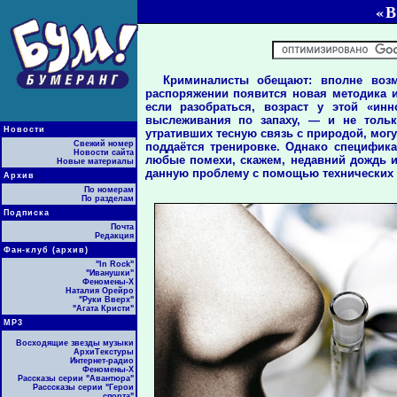
«В
Криминалисты обещают: вполне воз
распоряжении появится новая методика и
если разобраться, возраст у этой «ин
выслеживания по запаху, — и не тольк
Новости
утративших тесную связь с природой, могут
Свежий номер
поддаётся тренировке. Однако специфика
Новости сайта
любые помехи, скажем, недавний дождь и
Новые материалы
данную проблему с помощью технических 
Архив
По номерам
По разделам
Подписка
Почта
Редакция
Фан-клуб (архив)
"In Rock"
"Иванушки"
Феномены-Х
Наталия Орейро
"Руки Вверх"
"Агата Кристи"
МР3
Восходящие звезды музыки
АрхиТекстуры
Интернет-радио
Феномены-Х
Рассказы серии "Авантюра"
Расссказы серии "Герои
спорта"