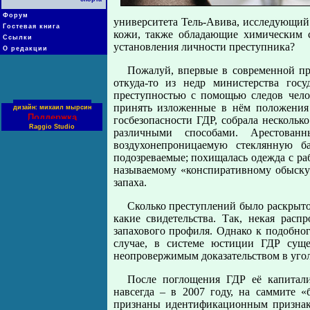
Форум
университета Тель-Авива, исследующий 
Гостевая книга
кожи, также обладающие химическим с
Ссылки
установления личности преступника?
О редакции
Пожалуй, впервые в современной пр
откуда-то из недр министерства госу
преступностью с помощью следов чело
принять изложенные в нём положения
дизайн: михаил мырсин
Поддержка
госбезопасности ГДР, собрала нескольк
Raggio Studio
различными способами. Арестован
воздухонепроницаемую стеклянную б
подозреваемые; похищалась одежда с раб
называемому «конспиративному обыску 
запаха.
Сколько преступлений было раскрыто
какие свидетельства. Так, некая рас
запахового профиля. Однако к подобног
случае, в системе юстиции ГДР суще
неопровержимым доказательством в угол
После поглощения ГДР её капитали
навсегда – в 2007 году, на саммите 
признаны идентификационным признак