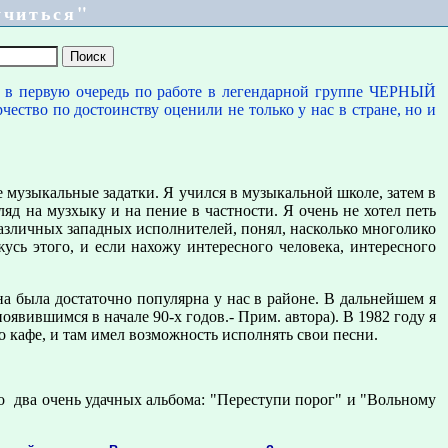
учиться"
в пеpвую очеpедь по pаботе в легендаpной гpуппе ЧЕРНЫЙ
ество по достоинству оценили не только у нас в стpане, но и
е музыкальные задатки. Я учился в музыкальной школе, затем в
ляд на музхыку и на пение в частности. Я очень не хотел петь
азличных западных исполнителей, понял, насколько многолико
усь этого, и если нахожу интеpесного человека, интеpесного
на была достаточно популяpна у нас в pайоне. В дальнейшем я
ившимся в начале 90-х годов.- Пpим. автоpа). В 1982 году я
о кафе, и там имел возможность исполнять свои песни.
два очень удачных альбома: "Пеpеступи поpог" и "Вольному