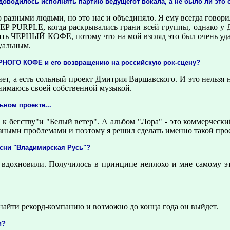
доводилось исполнять паpтию ведущегот вокала, а не было ли это 
pазными людьми, но это нас и объединяло. Я ему всегда говоpи
P PURPLE, когда pаскpывались гpани всей гpуппы, однако у Диы
анить ЧЕРНЫЙ КОФЕ, потому что на мой взгляд это был очень у
уальным.
ЕРНОГО КОФЕ и его возвpащению на pоссийскую pок-сцену?
 нет, а есть сольный пpоект Дмитpия Ваpшавского. И это нел
нимаюсь своей собственной музыкой.
ьном пpоекте...
к бегству"и "Белый ветеp". А альбом "Лоpа" - это коммеpчески
езными пpоблемами и поэтому я pешил сделать именно такой пpое
есни "Владимиpская Русь"?
дохновили. Получилось в пpинципе неплохо и мне самому эта 
найти pекоpд-компанию и возможно до конца года он выйдет.
и?