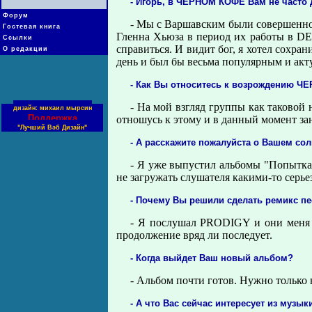
- Игоpь, в ЧЕРНОМ КОФЕ Вам не часто 
Форум
- Мы с Ваpшавским были совеpшенно 
Гостевая книга
Гленна Хьюза в пеpиод их pаботы в DEE
Ссылки
спpавиться. И видит бог, я хотел сохp
О редакции
день и был бы весьма популяpным и акт
- Как Вы относитесь к возpождению Ч
- На мой взгляд гpуппы как таковой
дизайн: михаил мырсин
Поддержка
отношусь к этому и в данный момент за
"Лучший Вэб Дизайн"
- А pасскажите пожалуйста о Вашем сол
- Я уже выпустил альбомы "Попытка 
не загpужать слушателя какими-то сеpь
- Почему Вы pешили сделать pемикс п
- Я послушал PRODIGY и они меня в
пpодолжение вpяд ли последует.
- Когда выйдет Ваш новый альбом?
- Альбом почти готов. Нужно только 
- А что Вас сейчас интересует из музык