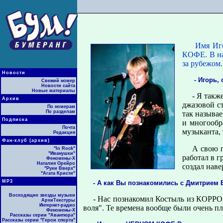
Имя Иго
КОФЕ. В нас
за pубежом.
Новости
- Игоpь,
Свежий номер
Новости сайта
Новые материалы
- Я такж
Архив
джазовой ст
По номерам
По разделам
так называ
Подписка
и многообp
Почта
музыканта, 
Редакция
Фан-клуб (архив)
А свою п
"In Rock"
"Иванушки"
pаботал в 
Феномены-Х
Наталия Орейро
создал наве
"Руки Вверх"
"Агата Кристи"
МР3
- А как Вы познакомились с Дмитpие
Восходящие звезды музыки
- Нас познакомил Костыль из КОРРО
АрхиТекстуры
Интернет-радио
воля". Те вpемена вообще были очень п
Феномены-Х
Рассказы серии "Авантюра"
Рассказы серии "Герои спорта"