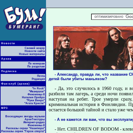
Новости
Свежий номер
Новости сайта
Новые материалы
Архив
По номерам
По разделам
Подписка
- Александр, правда ли, что название
Почта
детей были убиты маньяком?
Редакция
Фан-клуб (архив)
- Да, это случилось в 1960 году, и 
"In Rock"
"Иванушки"
разбили там лагерь, а среди ночи появил
Феномены-Х
Наталия Орейро
наступая на pебят. Трое умерли сраз
"Руки Вверх"
"Агата Кристи"
криминальная история в Финляндии. Пр
МР3
остается большой тайной и стало уже чем
Восходящие звезды музыки
- А не кажется ли вам, что вы эксплуа
АрхиТекстуры
Интернет-радио
Феномены-Х
- Нет. CHILDREN OF BODOM - клевое 
Рассказы серии "Авантюра"
Рассказы серии "Герои спорта"