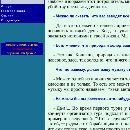
альбома изображен этот потрошитель, ми
убийству ореол загадочности.
Форум
Гостевая книга
- Можно ли сказать, что вас заводят вс
Ссылки
О редакции
- Да, и это отражено в нашей лирике.
ненависть каждый день. Когда слуша
оказаться историями и твоей жизни. Мы т
- Есть мнение, что природа и холод ва
дизайн: михаил мырсин
Поддержка
"Лучший Вэб Дизайн"
- Это так. Конечно, природа - важна
наверное, здесь так холодно, что ничего н
- Что, по-вашему, делает вашу музыку 
- Может, одной из причин является то
классика и не только. То есть это мож
музыку мы просто называем - "хэви-мета
- Не могли бы вы рассказать что-нибуд
- Да-а!... Во время первого турне 
концерта организатор тура подходит к
примерно следующей: "Что за ерунда
автобусе рядом с их барабанщиком, и ка
что ему совсем худо, а потом просто взя