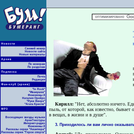
Новости
Свежий номер
Новости сайта
Новые материалы
Архив
По номерам
По разделам
Подписка
Почта
Редакция
Фан-клуб (архив)
"In Rock"
"Иванушки"
Феномены-Х
Наталия Орейро
"Руки Вверх"
Кирилл:
"Нет, абсолютно ничего. Еди
"Агата Кристи"
пыль, от которой, как известно, бывает 
МР3
в вещах, в жизни и в душе".
Восходящие звезды музыки
АрхиТекстуры
Интернет-радио
3. Приходилось ли вам лично оказыва
Феномены-Х
Рассказы серии "Авантюра"
Рассказы серии "Герои спорта"