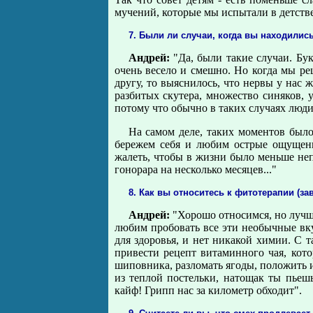
мучений, которые мы испытали в детстве
7. Были ли случаи, когда вы находилис
Андрей:
"Да, были такие случаи. Бук
очень весело и смешно. Но когда мы р
другу, то выяснилось, что нервы у нас 
разбитых скутера, множество синяков, 
потому что обычно в таких случаях люди
На самом деле, таких моментов было
бережем себя и любим острые ощущени
жалеть, чтобы в жизни было меньше не
гонорара на несколько месяцев..."
8. Как вы относитесь к фитотерапии (з
Андрей:
"Хорошо относимся, но лучше
любим пробовать все эти необычные вкус
для здоровья, и нет никакой химии. С
привести рецепт витаминного чая, кото
шиповника, разломать ягоды, положить их
из теплой постельки, натощак ты пьеш
кайф! Грипп нас за километр обходит".