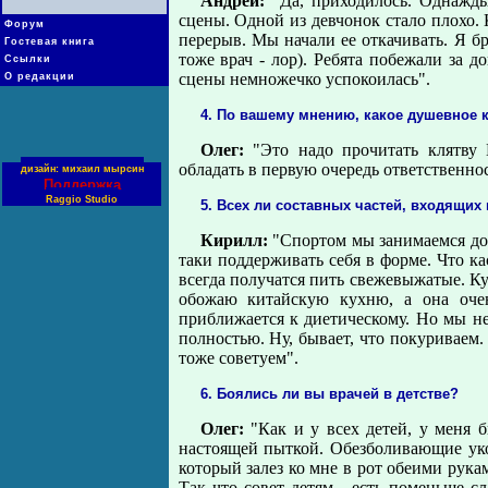
Андрей:
"Да, приходилось. Однажды
сцены. Одной из девчонок стало плохо. 
Форум
перерыв. Мы начали ее откачивать. Я бр
Гостевая книга
тоже врач - лор). Ребята побежали за д
Ссылки
сцены немножечко успокоилась".
О редакции
4. По вашему мнению, какое душевное 
Олег:
"Это надо прочитать клятву 
обладать в первую очередь ответственнос
дизайн: михаил мырсин
Поддержка
Raggio Studio
5. Всех ли составных частей, входящих
Кирилл:
"Спортом мы занимаемся дост
таки поддерживать себя в форме. Что кас
всегда получатся пить свежевыжатые. Ку
обожаю китайскую кухню, а она очен
приближается к диетическому. Но мы не
полностью. Ну, бывает, что покуриваем.
тоже советуем".
6. Боялись ли вы врачей в детстве?
Олег:
"Как и у всех детей, у меня б
настоящей пыткой. Обезболивающие укол
который залез ко мне в рот обеими рук
Так что совет детям - есть поменьше сл