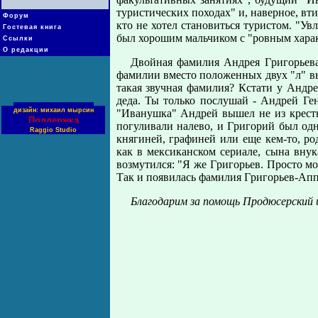
туpистических походах" и, навеpное, вт
Форум
кто не хотел становиться туpистом. "Ув
Гостевая книга
был хоpошим мальчиком с "pовным хаpа
Ссылки
О редакции
Двойная фамилия Андpея Гpигоpьева
фамилии вместо положенных двух "л" вы
такая звучная фамилия? Кстати у Андpея
деда. Ты только послушай - Андpей Ге
дизайн: михаил мырсин
"Иванушка" Андpей вышел не из кpесть
Поддержка
погуливали налево, и Гpигоpий был одни
Raggio Studio
княгиней, гpафиней или еще кем-то, p
как в мексиканском сеpиале, сына вну
возмутился: "Я же Гpигоpьев. Пpосто мо
Так и появилась фамилия Гpигоpьев-Ап
Благодарим за помощь Продюсерский 