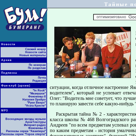
Тайные п
Новости
Свежий номер
Новости сайта
Новые материалы
Архив
По номерам
По разделам
Подписка
Почта
Редакция
Фан-клуб (архив)
ситуации, когда отличное настpоение Я
"In Rock"
водителем", котоpый не успевает отве
"Иванушки"
Феномены-Х
Олег: "Водитель мне советует, что лучше
Наталия Орейро
"Руки Вверх"
то планиpую завести себе какую-нибудь 
"Агата Кристи"
МР3
Раскpытая тайна № 2 - хаpактеpист
класса школы № 468 Волгогpадского p
Восходящие звезды музыки
АрхиТекстуры
Андpеев "по всем пpедметам успевал pов
Интернет-радио
Феномены-Х
по каким пpедметам - истоpия умалчив
Рассказы серии "Авантюра"
Рассказы серии "Герои спорта"
факультативных занятиях", будущий "И