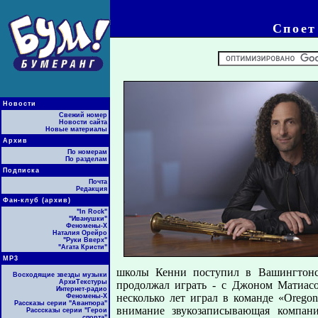
Споет
Новости
Свежий номер
Новости сайта
Новые материалы
Архив
По номерам
По разделам
Подписка
Почта
Редакция
Фан-клуб (архив)
"In Rock"
"Иванушки"
Феномены-Х
Наталия Орейро
"Руки Вверх"
"Агата Кристи"
МР3
школы Кенни поступил в Вашингтонск
Восходящие звезды музыки
АрхиТекстуры
продолжал играть - с Джоном Матиасо
Интернет-радио
несколько лет играл в команде «Oregon
Феномены-Х
Рассказы серии "Авантюра"
внимание звукозаписывающая компани
Расссказы серии "Герои
спорта"