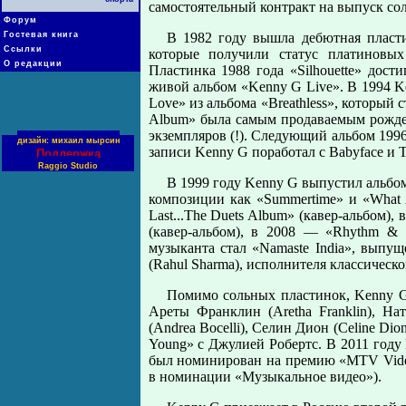
самостоятельный контракт на выпуск со
Форум
Гостевая книга
В 1982 году вышла дебютная пластин
Ссылки
которые получили статус платиновых
О редакции
Пластинка 1988 года «Silhouette» дос
живой альбом «Kenny G Live». В 1994 K
Love» из альбома «Breathless», который с
Album» была самым продаваемым рождес
экземпляров (!). Следующий альбом 1996 
дизайн: михаил мырсин
записи Kenny G поработал с Babyface и 
Поддержка
Raggio Studio
В 1999 году Kenny G выпустил альбом 
композиции как «Summertime» и «What 
Last...The Duets Album» (кавер-альбом), 
(кавер-альбом), в 2008 — «Rhythm &
музыканта стал «Namaste India», вып
(Rahul Sharma), исполнителя классическ
Помимо сольных пластинок, Kenny G
Ареты Франклин (Aretha Franklin), Нат
(Andrea Bocelli), Селин Дион (Celine Di
Young» с Джулией Робертс. В 2011 году 
был номинирован на премию «MTV Video 
в номинации «Музыкальное видео»).