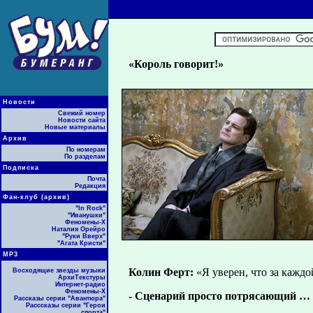
«Король говорит!»
Новости
Свежий номер
Новости сайта
Новые материалы
Архив
По номерам
По разделам
Подписка
Почта
Редакция
Фан-клуб (архив)
"In Rock"
"Иванушки"
Феномены-Х
Наталия Орейро
"Руки Вверх"
"Агата Кристи"
МР3
Колин Ферт:
«Я уверен, что за кажд
Восходящие звезды музыки
АрхиТекстуры
Интернет-радио
Феномены-Х
- Сценарий просто потрясающий …
Рассказы серии "Авантюра"
Расссказы серии "Герои
спорта"