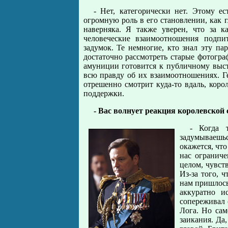
- Нет, категорически нет. Этому ес
огромную роль в его становлении, как г
наверняка. Я также уверен, что за 
человеческие взаимоотношения подпи
задумок. Те немногие, кто знал эту пар
достаточно рассмотреть старые фотогра
амуниции готовится к публичному выст
всю правду об их взаимоотношениях. Ге
отрешенно смотрит куда-то вдаль, коро
поддержки.
- Вас волнует реакция королевской 
- Когда 
задумываешьс
окажется, что
нас ограниче
целом, чувст
Из-за того, 
нам пришлось
аккуратно и
сопереживал 
Лога. Но сам
заикания. Да,