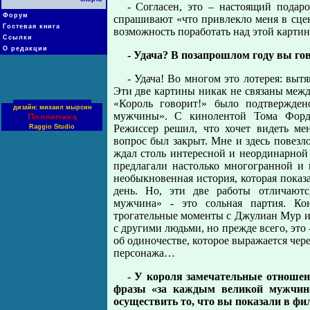
- Согласен, это – настоящий подар
Форум
спрашивают «что привлекло меня в сцен
Гостевая книга
возможность поработать над этой картин
Ссылки
О редакции
- Удача? В позапрошлом году вы г
- Удача! Во многом это лотерея: вытя
Эти две картины никак не связаны межд
«Король говорит!» было подтвержде
дизайн: михаил мырсин
мужчины». С кинолентой Тома Форда
Поддержка
Режиссер решил, что хочет видеть ме
Raggio Studio
вопрос был закрыт. Мне и здесь повезло
ждал столь интересной и неординарной 
предлагали настолько многогранной и 
необыкновенная история, которая показ
день. Но, эти две работы отличают
мужчина» - это сольная партия. Ко
трогательные моменты с Джулиан Мур и
с другими людьми, но прежде всего, это 
об одиночестве, которое выражается чер
персонажа…
- У короля замечательные отношени
фразы «за каждым великой мужчино
осуществить то, что вы показали в фи