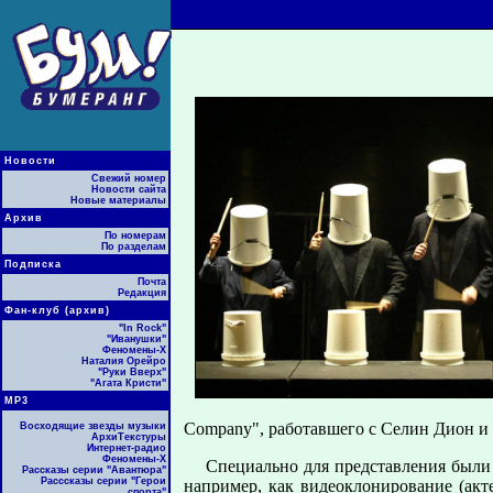
Новости
Свежий номер
Новости сайта
Новые материалы
Архив
По номерам
По разделам
Подписка
Почта
Редакция
Фан-клуб (архив)
"In Rock"
"Иванушки"
Феномены-Х
Наталия Орейро
"Руки Вверх"
"Агата Кристи"
МР3
Company", работавшего с Селин Дион и 
Восходящие звезды музыки
АрхиТекстуры
Интернет-радио
Феномены-Х
Специально для представления были 
Рассказы серии "Авантюра"
Расссказы серии "Герои
например, как видеоклонирование (ак
спорта"