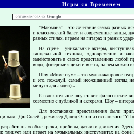
Игры со Временем
"Маюмана" – это сочетание самых разных иск
и классический балет, и современные танцы, дж
разных стилях, играем на гитарах и разных удар
На сцене - уникальные актеры, выстукив
танцевальной техники, одновременно игра
задействовать в своих представлениях любой п
воды, фанерные ящики и все то, на чем можно в
Шоу «Моментум» – это мультижанровое театра
и это, пожалуй, самый неожиданный взгляд на 
минута для людей)...
Развлекательное шоу ставит философские во
совместно с публикой и актерами. Шоу – интера
Для постановки представления были при
цирком "Дю Солей", режиссер Давид Оттон из испанского "Yllana
разработаны особые трюки, приборы, датчики движения. Здесь
тер танцует или играет на музыкальных инструментах на фон