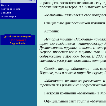
играющего, заснятого несколько секунд
Форум
положения рук актеров, т.е. извлекать м
Гостевая книга
Ссылки
«Маюмана» втягивает в свое колдовс
О редакции
Специально для российской публики 
Кстати:
дизайн: михаил мырсин
История труппы «Маюмана» началась в
Поддержка
трем его создателям - кинопродюсеру 
Raggio Studio
Деятельность труппы началась с экспер
Первое представление труппы так и 
содружестве с Дэвидом Броза. В 2008 
спектакля уже успел появиться «отпры
Сегодня театр «Маюмана» - это всем
Израиле, так и вовсем мире: Венесуэле,
«Маюмана» не только развлекает и
тренинги для различных профессиональ
Гастроли компании «Маюмана» в Моск
Официальный сайт труппы «Mayuma