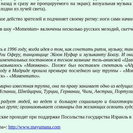
 назад и сразу же проецируемого на экран); визуальная музыка 
елодии из лучей света).
кое действо зрителей и подчиняет своему ритму: ноги сами нач
в шоу «Momentum» включены несколько русских мелодий, скетче
 1996 году, когда идея о том, как сочетать ритм, музыку, тан
Рои Оферу, танцовщице Эйлон Нуфар и музыканту Боазу. И они
иментальных постановок в тесном зальчике тель-авивской «Цавт
называлось «Маюмана». Позже был поставлен спектакль «Адр
году в Мадриде прошла премьера последнего шоу труппы - «Мо
ск» - «Моментито».
ирно известная труппа, она по праву занимает одно из ведущих
 Испании, Швейцарии, Турции, Германии, Чили, Австрии, Португали
 радует людей, но ведет и большую социальную и благотвор
ных групп; организовывает семинары для желающих освоить х
ве проходят при поддержке Посольства государства Израиль в
na»:
http://www.mayumana.com