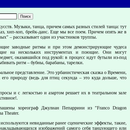
усств. Музыки, танца, причем самых разных стилей танца: тут
аз, хип-хоп, брейк-данс. Еще мы все поем. Причем опять же в
ных" – рассказывает один из участников труппы.
ающие заводные ритмы и при этом демонстрирующие чудеса
ющие на нескольких инструментах и поющие. Они могут
редмет, оказавшийся под рукой: в процесс идут бутыли из-под
ыбивать ритм – бубны, барабаны, тарелки.
льное представление. Это урбанистическая сказка о Времени,
его природу (ведь для птиц секунда – это куда дольше, что
просы и с легкостью и азартом решает их в театральном зале
ктивное!.
глашены хореограф Джулиан Пепаррини из "Franco Dragon
 Theater.
 используются невиданные ранее сценические эффекты, такие,
е накладывающихся изображений самого себя танцующего или