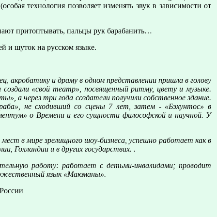
(особая технология позволяет изменять звук в зависимости от
инают притоптывать, пальцы рук барабанить…
й и шуток на русском языке.
ец, акробатику и драму в одном представлении пришла в голову
 создали «свой театр», посвященный ритму, цвету и музыке.
ы», а через три года создатели получили собственное здание.
аба», не сходивший со сцены 7 лет, затем - «Бэхунтос» в
ментум» о Времени и его сущности философской и научной. У
 мест в мире зрелищного шоу-бизнеса, успешно работает как в
и, Голландии и в других государствах. .
ительную работу: работает с детьми-инвалидами; проводит
удожественный язык «Маюманы».
 России