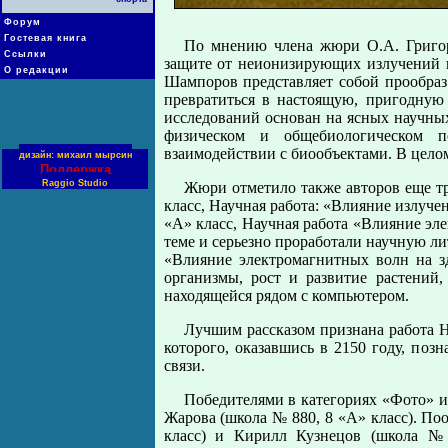
Форум
Гостевая книга
По мнению члена жюри О.А. Григорь
Ссылки
защите от неионизирующих излучений и
О редакции
Шампоров представляет собой прообра
превратиться в настоящую, пригодную
исследований основан на ясных научны
физическом и общебиологическом п
взаимодействии с биообъектами. В цело
дизайн: михаил мырсин
Поддержка
Raggio Studio
Жюри отметило также авторов еще тр
класс, Научная работа: «Влияние излуче
«А» класс, Научная работа «Влияние эл
теме и серьезно проработали научную ли
«Влияние электромагнитных волн на зд
организмы, рост и развитие растений,
находящейся рядом с компьютером.
Лучшим рассказом признана работа Н
которого, оказавшись в 2150 году, поз
связи.
Победителями в категориях «Фото» и
Жарова (школа № 880, 8 «А» класс). П
класс) и Кирилл Кузнецов (школа № 