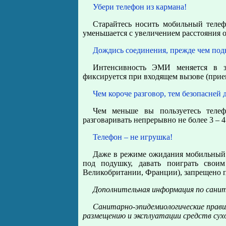
Убери телефон из кармана!
Старайтесь носить мобильный телеф
уменьшается с увеличением расстояния о
Дождись соединения, прежде чем подн
Интенсивность ЭМИ меняется в з
фиксируется при входящем вызове (прие
Чем короче разговор, тем безопасней д
Чем меньше вы пользуетесь телеф
разговаривать непрерывно не более 3 – 4
Телефон – не игрушка!
Даже в режиме ожидания мобильный т
под подушку, давать поиграть свои
Великобритании, Франции), запрещено п
Дополнительная информация по санит
Санитарно-эпидемиологические правил
размещению и эксплуатации средств су