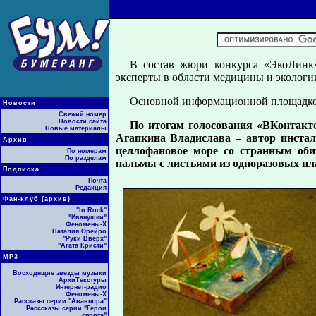
В состав жюри конкурса «ЭкоЛинк
эксперты в области медицины и экологи
Основной информационной площадкой 
Новости
Свежий номер
Новости сайта
По итогам голосования «ВКонтакте
Новые материалы
Агапкина Владислава – автор инстал
Архив
целлофановое море со странным оби
По номерам
По разделам
пальмы с листьями из одноразовых пл
Подписка
Почта
Редакция
Фан-клуб (архив)
"In Rock"
"Иванушки"
Феномены-Х
Наталия Орейро
"Руки Вверх"
"Агата Кристи"
МР3
Восходящие звезды музыки
АрхиТекстуры
Интернет-радио
Феномены-Х
Рассказы серии "Авантюра"
Расссказы серии "Герои
спорта"