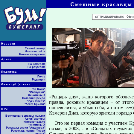
Смешные красавцы 
Новости
Свежий номер
Новости сайта
Новые материалы
Архив
По номерам
По разделам
Подписка
Почта
Редакция
Фан-клуб (архив)
"In Rock"
"Иванушки"
Феномены-Х
«Рыцарь дня», жанр которого обозначе
Наталия Орейро
"Руки Вверх"
правда, роковым красавцем – от этог
"Агата Кристи"
пошевелится, я убью себя, а потом ее
МР3
Кэмерон Диаз, которую зрители гораздо
Восходящие звезды музыки
АрхиТекстуры
Интернет-радио
Это не первая комедия с участием Кр
Феномены-Х
позже, в 2008, - в «Солдатах неудачи
Рассказы серии "Авантюра"
Расссказы серии "Герои
Однако это первая его большая, главн
спорта"