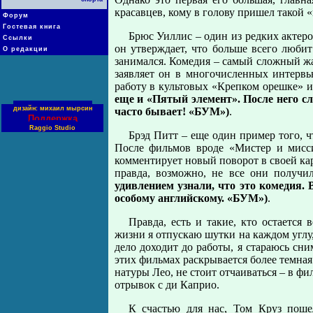
красавцев, кому в голову пришел такой 
Форум
Гостевая книга
Брюс Уиллис – один из редких актеро
Ссылки
он утверждает, что больше всего люби
О редакции
занимался. Комедия – самый сложный жа
заявляет он в многочисленных интервь
работу в культовых «Крепком орешке»
еще и «Пятый элемент». После него сл
дизайн: михаил мырсин
часто бывает! «БУМ»)
.
Поддержка
Raggio Studio
Брэд Питт – еще один пример того, ч
После фильмов вроде «Мистер и мисс
комментирует новый поворот в своей кар
правда, возможно, не все они получ
удивлением узнали, что это комедия.
особому английскому. «БУМ»)
.
Правда, есть и такие, кто остается
жизни я отпускаю шутки на каждом углу, 
дело доходит до работы, я стараюсь сни
этих фильмах раскрывается более темная
натуры Лео, не стоит отчаиваться – в ф
отрывок с ди Каприо.
К счастью для нас, Том Круз поше