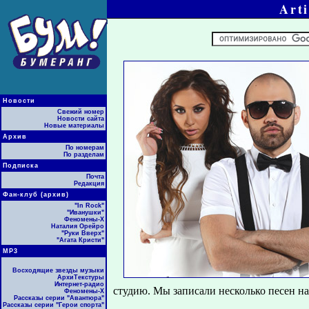
Art
Новости
Свежий номер
Новости сайта
Новые материалы
Архив
По номерам
По разделам
Подписка
Почта
Редакция
Фан-клуб (архив)
"In Rock"
"Иванушки"
Феномены-Х
Наталия Орейро
"Руки Вверх"
"Агата Кристи"
МР3
Восходящие звезды музыки
АрхиТекстуры
Интернет-радио
студию. Мы записали несколько песен на 
Феномены-Х
Рассказы серии "Авантюра"
Рассказы серии "Герои спорта"