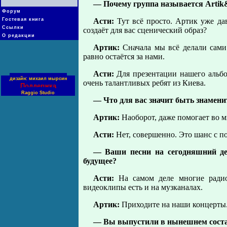
— Почему группа называется Аrtik
Форум
Гостевая книга
Асти:
Тут всё просто. Артик уже д
Ссылки
создаёт для вас сценический образ?
О редакции
Артик:
Сначала мы всё делали сами.
равно остаётся за нами.
Асти:
Для презентации нашего альб
дизайн: михаил мырсин
очень талантливых ребят из Киева.
Поддержка
Raggio Studio
— Что для вас значит быть знамен
Артик:
Наоборот, даже помогает во м
Асти:
Нет, совершенно. Это шанс с п
— Ваши песни на сегодняшний де
будущее?
Асти:
На самом деле многие радио
видеоклипы есть и на музканалах.
Артик:
Приходите на наши концерты
— Вы выпустили в нынешнем составе