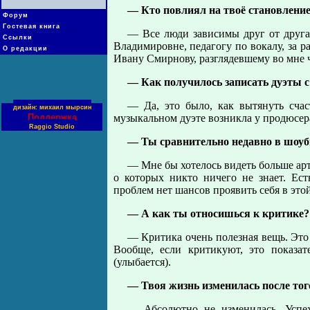
— Кто повлиял на твоё становлени
Форум
Гостевая книга
— Все люди зависимы друг от друга
Ссылки
Владимировне, педагогу по вокалу, за 
О редакции
Ивану Смирнову, разглядевшему во мне ч
— Как получилось записать дуэты 
— Да, это было, как вытянуть сча
дизайн: михаил мырсин
Поддержка
музыкальном дуэте возникла у продюсер
Raggio Studio
— Ты сравнительно недавно в шоубиз
— Мне бы хотелось видеть больше арт
о которых никто ничего не знает. Ес
проблем нет шансов проявить себя в этой
— А как ты относишься к критике?
— Критика очень полезная вещь. Это
Вообще, если критикуют, это показа
(улыбается).
— Твоя жизнь изменилась после тог
— Абсолютно не изменилась. Успех