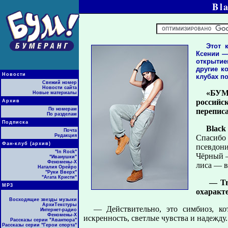
Bl
Этот 
Ксении —
открытием
другие к
Новости
клубах по
Свежий номер
Новости сайта
«БУМ!
Новые материалы
российс
Архив
По номерам
перепис
По разделам
Подписка
Blac
Почта
Редакция
Спасибо
Фан-клуб (архив)
псевдони
"In Rock"
Чёрный —
"Иванушки"
Феномены-Х
лиса — в
Наталия Орейро
"Руки Вверх"
"Агата Кристи"
— Тво
МР3
охаракт
Восходящие звезды музыки
АрхиТекстуры
— Действительно, это симбиоз, ко
Интернет-радио
Феномены-Х
искренность, светлые чувства и надежду.
Рассказы серии "Авантюра"
Рассказы серии "Герои спорта"