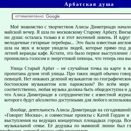
Арбатская душа
Моё знакомство с творчеством Алисы Димитриади началос
майский вечер. Я шла по московскому Старому Арбату. Внезап
ни души: осталась только я и этот весенний ливень. И вдруг
мелодичные гитарные переборы... Это была известная англоя
шла на звук и вскоре увидела людей, которые прямо под 
летней веранды кафе. Кстати, это было первое выступление А
прониклись голосом и энергетикой певицы, что теперь она в
Улица Старый Арбат – не случайная точка на карте в ж
пропитана духом этой улицы. Про таких людей обычно говоря
певицей. Нет никаких делений музыкантов по географическому
бостонским музыкантом или парижским? Во всём мире 
соответственно, любая музыка должна быть общедоступна и д
что Алиса Димитриади в сотрудничестве с известной журна
которого будут абсолютно доступными для любого использова
Вообще, деятельность Алисы Димитриади на сегодняшний 
«Говорит Москва», и совместные проекты с Катей Гордон и
выступления на ведущих концертных площадках города. Всег
музыкальной семье. Её дедушка по маминой линии был г
а профессия, которой можно себя прокормить.