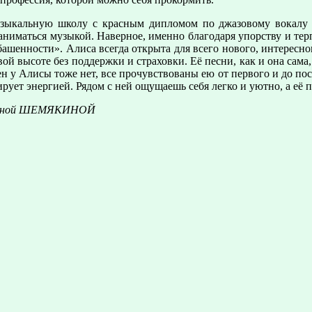
музыкальную школу с красным дипломом по джазовому вокалу 
заниматься музыкой. Наверное, именно благодаря упорству и т
башенности». Алиса всегда открыта для всего нового, интересн
й высоте без поддержки и страховки. Её песни, как и она сама, 
н у Алисы тоже нет, все прочувствованы ею от первого и до посл
ирует энергией. Рядом с ней ощущаешь себя легко и уютно, а её
тьяной ШЕМЯКИНОЙ