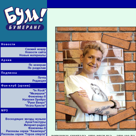
Новости
Свежий номер
Новости сайта
Новые материалы
Архив
По номерам
По разделам
Подписка
Почта
Редакция
Фан-клуб (архив)
"In Rock"
"Иванушки"
Феномены-Х
Наталия Орейро
"Руки Вверх"
"Агата Кристи"
МР3
Восходящие звезды музыки
АрхиТекстуры
Интернет-радио
Феномены-Х
Рассказы серии "Авантюра"
Рассказы серии "Герои спорта"
девушки считала, что музыка – это не т