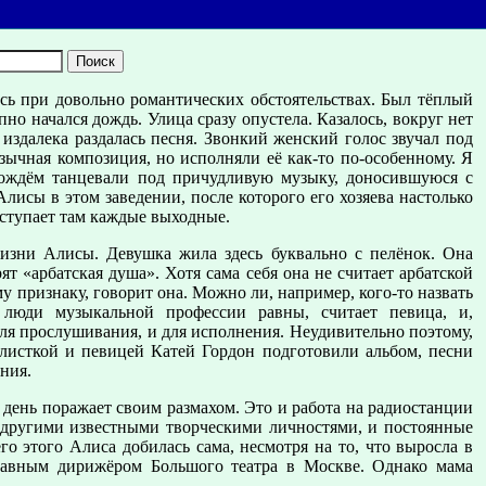
ь при довольно романтических обстоятельствах. Был тёплый
но начался дождь. Улица сразу опустела. Казалось, вокруг нет
 издалека раздалась песня. Звонкий женский голос звучал под
зычная композиция, но исполняли её как-то по-особенному. Я
дождём танцевали под причудливую музыку, доносившуюся с
лисы в этом заведении, после которого его хозяева настолько
ыступает там каждые выходные.
изни Алисы. Девушка жила здесь буквально с пелёнок. Она
т «арбатская душа». Хотя сама себя она не считает арбатской
 признаку, говорит она. Можно ли, например, кого-то назвать
люди музыкальной профессии равны, считает певица, и,
ля прослушивания, и для исполнения. Неудивительно поэтому,
листкой и певицей Катей Гордон подготовили альбом, песни
ния.
день поражает своим размахом. Это и работа на радиостанции
 другими известными творческими личностями, и постоянные
о этого Алиса добилась сама, несмотря на то, что выросла в
лавным дирижёром Большого театра в Москве. Однако мама