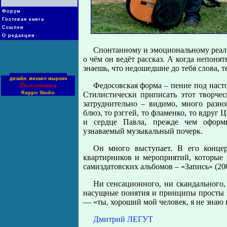
Форум
Гостевая книга
Ссылки
О редакции
Спонтанному и эмоциональному реали
о чём он ведёт рассказ. А когда непонят
знаешь, что недошедшие до тебя слова, т
дизайн: михаил мырсин
Федосовская форма – пение под наст
Поддержка
Raggio Studio
Стилистически приписать этот творчес
затруднительно – видимо, много раз
блюз, то рэггей, то фламенко, то вдруг
и сердце Павла, прежде чем оформ
узнаваемый музыкальный почерк.
Он много выступает. В его конце
квартирников и мероприятий, которые 
самиздатовских альбомов – «Запись» (200
Ни сенсационного, ни скандального,
насущные понятия и принципы просты и с
— «ты, хороший мой человек, я не знаю к
Дмитрий ЛЕГУТ