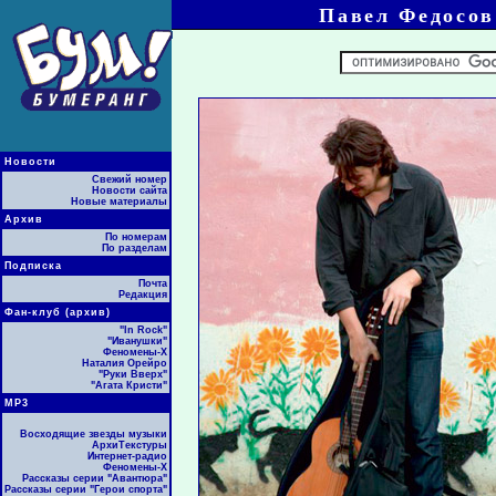
Павел Федосов:
Новости
Свежий номер
Новости сайта
Новые материалы
Архив
По номерам
По разделам
Подписка
Почта
Редакция
Фан-клуб (архив)
"In Rock"
"Иванушки"
Феномены-Х
Наталия Орейро
"Руки Вверх"
"Агата Кристи"
МР3
Восходящие звезды музыки
АрхиТекстуры
Интернет-радио
Феномены-Х
Рассказы серии "Авантюра"
Рассказы серии "Герои спорта"